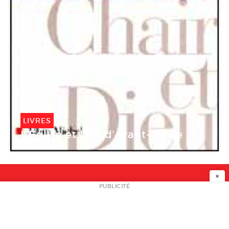
LIVRES
L’Église et l’art d’avant-garde
×
NEWSLETTER
PUBLICITÉ