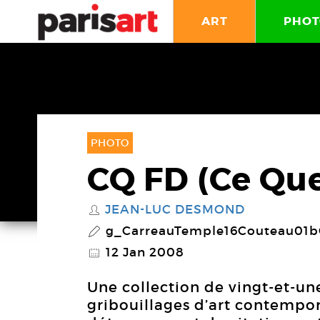
ART
PHOT
PHOTO
CQ FD (Ce Qu
JEAN-LUC DESMOND
S
g_CarreauTemple16Couteau01b
P
12 Jan 2008
@
Une collection de vingt-et-un
gribouillages d’art contempor