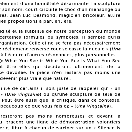
également d’une honnêteté désarmante. La sculpture
r son nom, court circuite le choc d’un mensonge ou
tres, Jean Luc Desmond, magicien bricoleur, attire
des propositions à part entière.
alidité et la stabilité de notre perception du monde
ertaines formules ou symboles, il semble qu’ils
organisation. Celle-ci ne se fera pas nécessairement
 réellement renversé tout se casse la gueule » (
Une
 à l’écoute d’autres résonances, plus personnelles.
(« What You See is What You See Is What You See
ut être elles qui décideront, ultimement, de la
uce dévoilée, la pièce n’en restera pas moins une
devenir plus vraie que nature…
ilité de certains il soit juste de rappeler qu’ « un
» (
Une vingtaine
) ou qu’une sculpture de tête de
 Peut être aussi que la critique, dans ce contexte,
 beaucoup ce que vous faisiez » (
Une Vingtaine
)…
en resteront pas moins nombreuses et devant la
ui tracent une ligne de démonstration volontiers
erie, libre à chacun de tartiner sur un « Silence Is