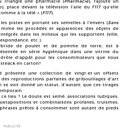
u Triangle une pharmacie (
Pharmacie
), rajoute un
p
), place devant la télévision l’aile du F117 qu’elle
comme à la télé » (
F117
).
es pistes en portant ses semelles à l’envers (
Sans
 mime les procédés et apparences des objets de
intégrés dans les milieux qui les supportent (ville,
respondance, etc.).
ybride de poulet et de pomme de terre, est à
sentée en série hygiénique dans une vitrine du
n drôle d’appât pour les consommateurs que nous
steack en carton?
 présente une collection de vingt-et-un offsets
 des reproductions parfaites de gribouillages d’art
en se voit donné un statut, d’autant que ces tirages
temporain.
n ce lieu ? Le doute est semé: associations ludiques,
juxtapositions et combinaisons profanes, truismes,
e phrases prêtes à consommer sont autant de pieds
PUBLICITÉ