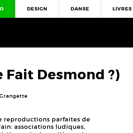
O
DESIGN
DANSE
LIVRES
e Fait Desmond ?)
Grangette
e reproductions parfaites de
ain: associations ludiques,