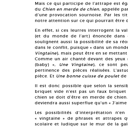
Mais ce qui participe de l’attrape est 
du
Chien en merde de chien
, appelée pa
d’une provocation sournoise. Par les ti
notre attention sur ce qui pourrait être 
En effet, si ces leurres interrogent la v
(et du monde de l’art) énoncée dans c
soulignent aussi la possibilité de sa ré
dans le conflit, puisque « dans un monde
Vingtaine
), mais peut être en se mettant
Comme un air chanté devant des yeux 
(baby) »,
Une Vingtaine
), ce sont pe
pertinence des pièces réalisées. L’ast
pièce. Et
Une bonne cuisse de poulet
de 
Il est donc possible que selon la sensib
briquet vide n’est pas un faux briquet 
chien se doit d’être en merde de chien.
deviendra aussi superflue qu’un « J’aime
Les possibilités d’interprétation n’
« vingtaine » de phrases et attrapes q
scolaire et ludique sur le mur de la gal