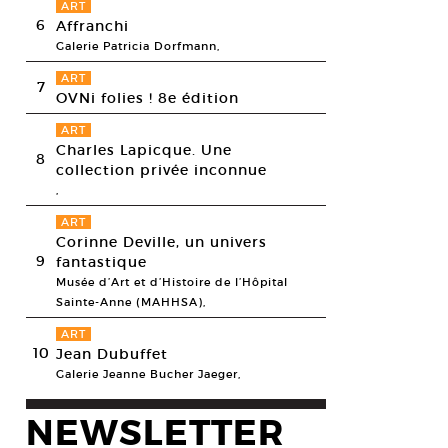
ART
6
Affranchi
Galerie Patricia Dorfmann,
ART
7
OVNi folies ! 8e édition
ART
Charles Lapicque. Une
8
collection privée inconnue
,
ART
Corinne Deville, un univers
9
fantastique
Musée d’Art et d’Histoire de l’Hôpital
Sainte-Anne (MAHHSA),
ART
10
Jean Dubuffet
Galerie Jeanne Bucher Jaeger,
NEWSLETTER