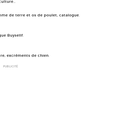
 culture…
mme de terre et os de poulet, catalogue.
gue Buysellf.
ure, excréments de chien.
PUBLICITÉ