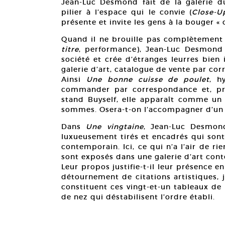
Jean-Luc Desmond fait de la galerie d
pilier à l’espace qui le convie (
Close-U
présente et invite les gens à la bouger « 
Quand il ne brouille pas complètement l
titre
, performance), Jean-Luc Desmond
société et crée d’étranges leurres bien 
galerie d’art, catalogue de vente par cor
Ainsi
Une bonne cuisse de poulet
, h
commander par correspondance et, pré
stand Buyself, elle apparaît comme u
sommes. Osera-t-on l’accompagner d’un 
Dans
Une vingtaine
, Jean-Luc Desmond
luxueusement tirés et encadrés qui sont
contemporain. Ici, ce qui n’a l’air de ri
sont exposés dans une galerie d’art con
Leur propos justifie-t-il leur présence e
détournement de citations artistiques, 
constituent ces vingt-et-un tableaux d
de nez qui déstabilisent l’ordre établi.