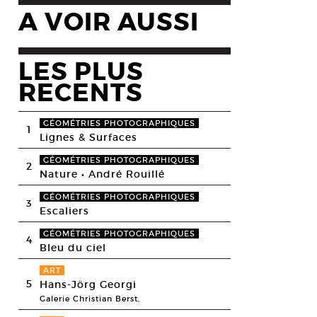
A VOIR AUSSI
LES PLUS
RECENTS
GÉOMÉTRIES PHOTOGRAPHIQUES
1
Lignes & Surfaces
GÉOMÉTRIES PHOTOGRAPHIQUES
2
Nature • André Rouillé
GÉOMÉTRIES PHOTOGRAPHIQUES
3
Escaliers
GÉOMÉTRIES PHOTOGRAPHIQUES
4
Bleu du ciel
ART
5
Hans-Jörg Georgi
Galerie Christian Berst,