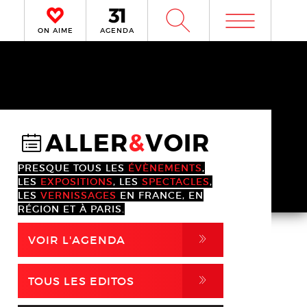
m
W
ON AIME
AGENDA
ALLER
&
VOIR
@
PRESQUE TOUS LES
ÉVÈNEMENTS
,
LES
EXPOSITIONS
, LES
SPECTACLES
,
LES
VERNISSAGES
EN FRANCE, EN
RÉGION ET À PARIS.
,
VOIR L'AGENDA
,
TOUS LES EDITOS