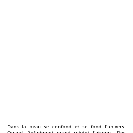
Dans la peau se confond et se fond l’univers.
Quand l’infiniment grand rejoint l’atome… Des