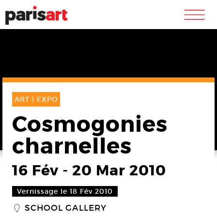
m
ART |
EXPO
Cosmogonies
charnelles
16 Fév
-
20 Mar 2010
Vernissage le 18 Fév 2010
SCHOOL GALLERY
_