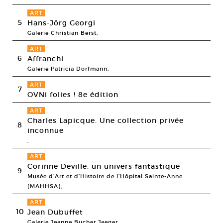
ART
5
Hans-Jörg Georgi
Galerie Christian Berst,
ART
6
Affranchi
Galerie Patricia Dorfmann,
ART
7
OVNi folies ! 8e édition
ART
Charles Lapicque. Une collection privée
8
inconnue
,
ART
Corinne Deville, un univers fantastique
9
Musée d’Art et d’Histoire de l’Hôpital Sainte-Anne
(MAHHSA),
ART
10
Jean Dubuffet
Galerie Jeanne Bucher Jaeger,