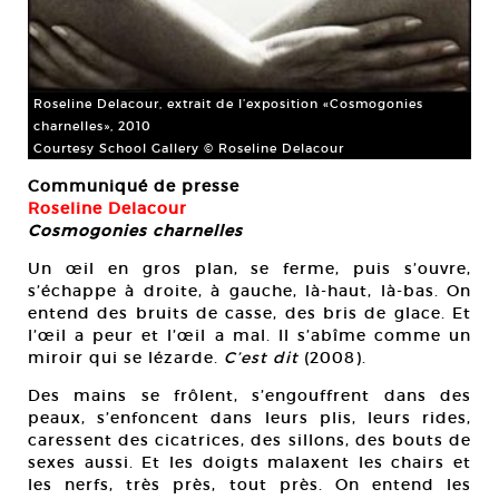
Roseline Delacour, extrait de l’exposition «Cosmogonies
charnelles», 2010
Courtesy School Gallery © Roseline Delacour
Communiqué de presse
Roseline Delacour
Cosmogonies charnelles
Un œil en gros plan, se ferme, puis s’ouvre,
s’échappe à droite, à gauche, là-haut, là-bas. On
entend des bruits de casse, des bris de glace. Et
l’œil a peur et l’œil a mal. Il s’abîme comme un
miroir qui se lézarde.
C’est dit
(2008).
Des mains se frôlent, s’engouffrent dans des
peaux, s’enfoncent dans leurs plis, leurs rides,
caressent des cicatrices, des sillons, des bouts de
sexes aussi. Et les doigts malaxent les chairs et
les nerfs, très près, tout près. On entend les