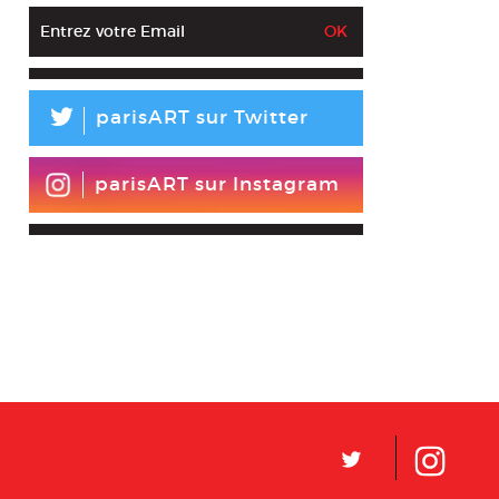
L
parisART sur Twitter
parisART sur Instagram
L