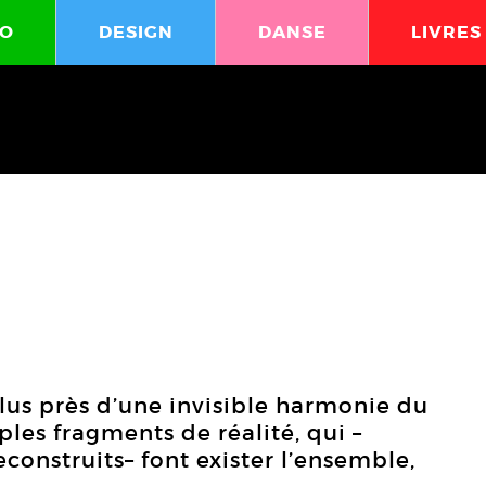
O
DESIGN
DANSE
LIVRES
lus près d’une invisible harmonie du
es fragments de réalité, qui –
construits– font exister l’ensemble,