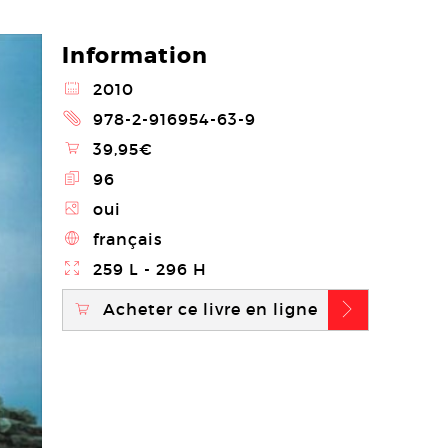
Information
@
2010
2
978-2-916954-63-9
\
39,95€
E
96
Z
oui
4
français
}
259 L - 296 H
Acheter ce livre en ligne
\
b