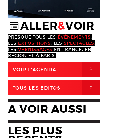
ALLER
&
VOIR
@
PRESQUE TOUS LES
ÉVÈNEMENTS
,
LES
EXPOSITIONS
, LES
SPECTACLES
,
LES
VERNISSAGES
EN FRANCE, EN
RÉGION ET À PARIS.
,
VOIR L'AGENDA
,
TOUS LES EDITOS
A VOIR AUSSI
LES PLUS