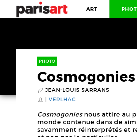
ART
PHOT
PHOTO
Cosmogonies
JEAN-LOUIS SARRANS
P
VERLHAC
S
Cosmogonies
nous attire au p
monde contenue dans de simpl
savamment réinterprétés et re