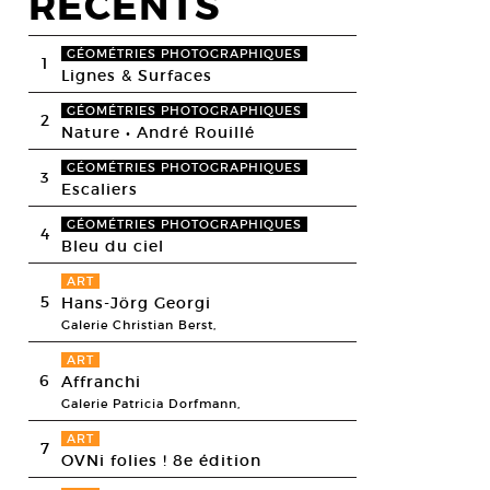
RECENTS
GÉOMÉTRIES PHOTOGRAPHIQUES
1
Lignes & Surfaces
GÉOMÉTRIES PHOTOGRAPHIQUES
2
Nature • André Rouillé
GÉOMÉTRIES PHOTOGRAPHIQUES
3
Escaliers
GÉOMÉTRIES PHOTOGRAPHIQUES
4
Bleu du ciel
ART
5
Hans-Jörg Georgi
Galerie Christian Berst,
ART
6
Affranchi
Galerie Patricia Dorfmann,
ART
7
OVNi folies ! 8e édition