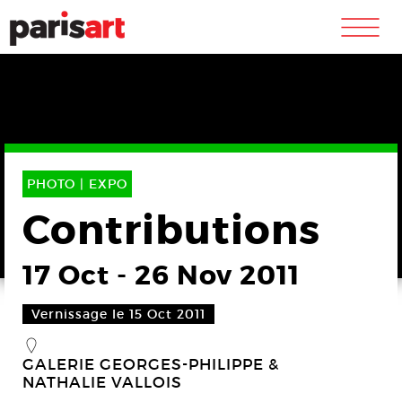
m
PHOTO |
EXPO
Contributions
17 Oct
-
26 Nov 2011
Vernissage le 15 Oct 2011
_
GALERIE GEORGES-PHILIPPE &
NATHALIE VALLOIS