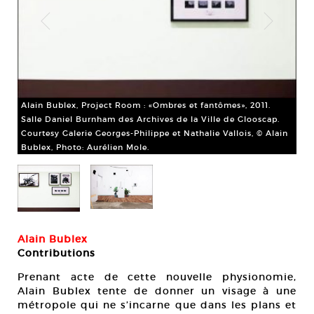
Ala
Alain Bublex, Project Room : «Ombres et fantômes», 2011.
142
phy
Salle Daniel Burnham des Archives de la Ville de Glooscap.
5 x
de 
Courtesy Galerie Georges-Philippe et Nathalie Vallois, © Alain
45,
Bublex, Photo: Aurélien Mole.
ain
Cou
Bub
Alain Bublex
Contributions
Prenant acte de cette nouvelle physionomie,
Alain Bublex tente de donner un visage à une
métropole qui ne s’incarne que dans les plans et