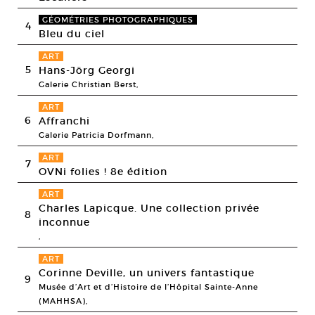
GÉOMÉTRIES PHOTOGRAPHIQUES
4
Bleu du ciel
ART
5
Hans-Jörg Georgi
Galerie Christian Berst,
ART
6
Affranchi
Galerie Patricia Dorfmann,
ART
7
OVNi folies ! 8e édition
ART
Charles Lapicque. Une collection privée
8
inconnue
,
ART
Corinne Deville, un univers fantastique
9
Musée d’Art et d’Histoire de l’Hôpital Sainte-Anne
(MAHHSA),