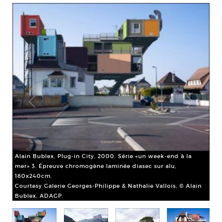
Ala
Alain Bublex, Plug-in City, 2000. Série «un week-end à la
com
mer» 3. Épreuve chromogène laminée diasec sur alu,
pap
180x240cm.
Cou
in
Courtesy Galerie Georges-Philippe & Nathalie Vallois, © Alain
Bu
Bublex, ADAGP.