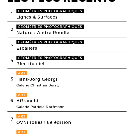
GÉOMÉTRIES PHOTOGRAPHIQUES
1
Lignes & Surfaces
GÉOMÉTRIES PHOTOGRAPHIQUES
2
Nature • André Rouillé
GÉOMÉTRIES PHOTOGRAPHIQUES
3
Escaliers
GÉOMÉTRIES PHOTOGRAPHIQUES
4
Bleu du ciel
ART
5
Hans-Jörg Georgi
Galerie Christian Berst,
ART
6
Affranchi
Galerie Patricia Dorfmann,
ART
7
OVNi folies ! 8e édition
ART