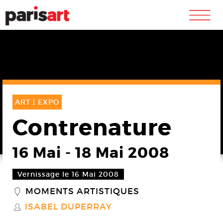
m
ART |
EXPO
Contrenature
16 Mai
-
18 Mai 2008
Vernissage le 16 Mai 2008
MOMENTS ARTISTIQUES
_
ISABEL DUPERRAY
S