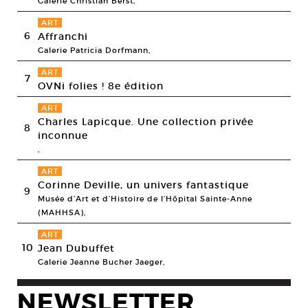
Galerie Christian Berst,
ART
6
Affranchi
Galerie Patricia Dorfmann,
ART
7
OVNi folies ! 8e édition
ART
Charles Lapicque. Une collection privée
8
inconnue
,
ART
Corinne Deville, un univers fantastique
9
Musée d’Art et d’Histoire de l’Hôpital Sainte-Anne
(MAHHSA),
ART
10
Jean Dubuffet
Galerie Jeanne Bucher Jaeger,
NEWSLETTER