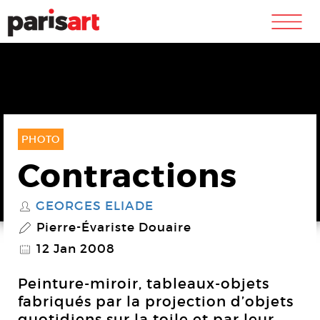
m
PHOTO
Contractions
GEORGES ELIADE
S
Pierre-Évariste Douaire
P
12 Jan 2008
@
Peinture-miroir, tableaux-objets
fabriqués par la projection d’objets
quotidiens sur la toile et par leur