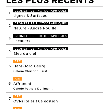
LES PLUS RECENTS
GÉOMÉTRIES PHOTOGRAPHIQUES
1
Lignes & Surfaces
GÉOMÉTRIES PHOTOGRAPHIQUES
2
Nature • André Rouillé
GÉOMÉTRIES PHOTOGRAPHIQUES
3
Escaliers
GÉOMÉTRIES PHOTOGRAPHIQUES
4
Bleu du ciel
ART
5
Hans-Jörg Georgi
Galerie Christian Berst,
ART
6
Affranchi
Galerie Patricia Dorfmann,
ART
7
OVNi folies ! 8e édition