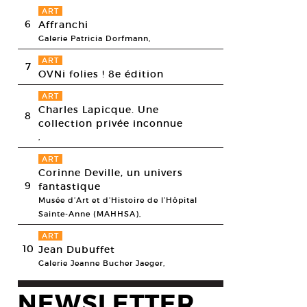
ART
6
Affranchi
Galerie Patricia Dorfmann,
ART
7
OVNi folies ! 8e édition
ART
Charles Lapicque. Une
8
collection privée inconnue
,
ART
Corinne Deville, un univers
9
fantastique
Musée d’Art et d’Histoire de l’Hôpital
Sainte-Anne (MAHHSA),
ART
10
Jean Dubuffet
Galerie Jeanne Bucher Jaeger,
NEWSLETTER