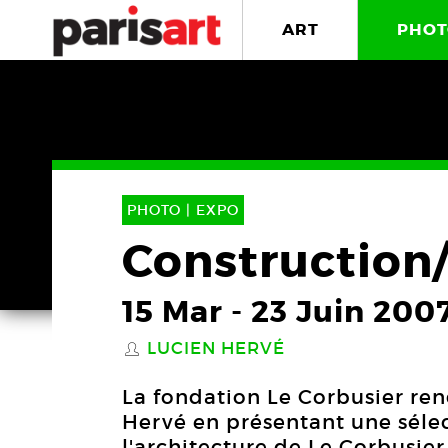
ART
PHOT
PHOTO |
EXPO
Construction
15 Mar
-
23 Juin 200
LUCIEN HERVÉ
S
La fondation Le Corbusier re
Hervé en présentant une séle
l'architecture de Le Corbusier