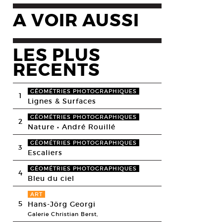
A VOIR AUSSI
LES PLUS
RECENTS
GÉOMÉTRIES PHOTOGRAPHIQUES
1
Lignes & Surfaces
GÉOMÉTRIES PHOTOGRAPHIQUES
2
Nature • André Rouillé
GÉOMÉTRIES PHOTOGRAPHIQUES
3
Escaliers
GÉOMÉTRIES PHOTOGRAPHIQUES
4
Bleu du ciel
ART
5
Hans-Jörg Georgi
Galerie Christian Berst,