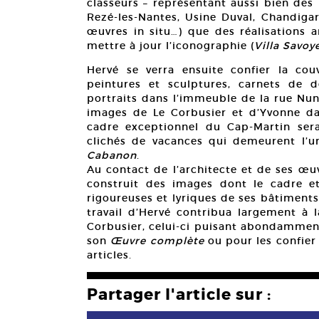
classeurs – représentant aussi bien des
Rezé-les-Nantes, Usine Duval, Chandiga
œuvres in situ…) que des réalisations a
mettre à jour l’iconographie (
Villa Savoy
Hervé se verra ensuite confier la co
peintures et sculptures, carnets de de
portraits dans l’immeuble de la rue Nunge
images de Le Corbusier et d’Yvonne dan
cadre exceptionnel du Cap-Martin ser
clichés de vacances qui demeurent l’u
Cabanon
.
Au contact de l’architecte et de ses œuv
construit des images dont le cadre et
rigoureuses et lyriques de ses bâtiments,
travail d’Hervé contribua largement à l
Corbusier, celui-ci puisant abondamment
son
Œuvre complète
ou pour les confier 
articles.
Partager l'article sur :