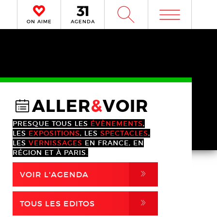
m
W
ON AIME
AGENDA
ALLER
&
VOIR
@
PRESQUE TOUS LES
ÉVÈNEMENTS
,
LES
EXPOSITIONS
, LES
SPECTACLES
,
LES
VERNISSAGES
EN FRANCE, EN
RÉGION ET À PARIS.
,
VOIR L'AGENDA
,
TOUS LES EDITOS