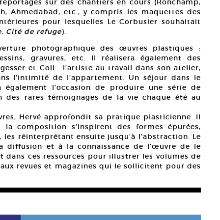
 reportages sur des chantiers en cours (Ronchamp,
rh, Ahmedabad, etc., y compris les maquettes des
ntérieures pour lesquelles Le Corbusier souhaitait
e
,
Cité de refuge
).
uverture photographique des œuvres plastiques :
ssins, gravures, etc. Il réalisera également des
sser et Coli : l’artiste au travail dans son atelier,
s l’intimité de l’appartement. Un séjour dans le
a également l’occasion de produire une série de
n des rares témoignages de la vie chaque été au
res, Hervé approfondit sa pratique plasticienne. Il
 la composition s’inspirent des formes épurées,
 les réinterprétant ensuite jusqu’à l’abstraction. Le
a diffusion et à la connaissance de l’œuvre de le
 dans ces ressources pour illustrer les volumes de
aux revues et magazines qui le sollicitent pour des