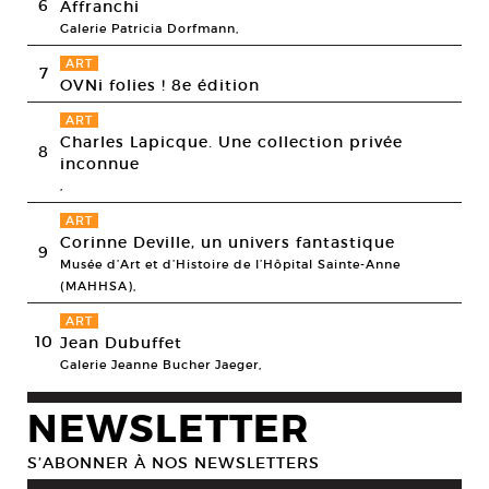
6
Affranchi
Galerie Patricia Dorfmann,
ART
7
OVNi folies ! 8e édition
ART
Charles Lapicque. Une collection privée
8
inconnue
,
ART
Corinne Deville, un univers fantastique
9
Musée d’Art et d’Histoire de l’Hôpital Sainte-Anne
(MAHHSA),
ART
10
Jean Dubuffet
Galerie Jeanne Bucher Jaeger,
NEWSLETTER
S’ABONNER À NOS NEWSLETTERS