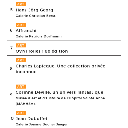
ART
5
Hans-Jörg Georgi
Galerie Christian Berst,
ART
6
Affranchi
Galerie Patricia Dorfmann,
ART
7
OVNi folies ! 8e édition
ART
Charles Lapicque. Une collection privée
8
inconnue
,
ART
Corinne Deville, un univers fantastique
9
Musée d’Art et d’Histoire de l’Hôpital Sainte-Anne
(MAHHSA),
ART
10
Jean Dubuffet
Galerie Jeanne Bucher Jaeger,