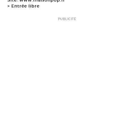
Site: www.maisonpop.fr
> Entrée libre
PUBLICITÉ