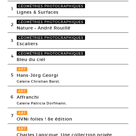
GÉOMÉTRIES PHOTOGRAPHIQUES
1
Lignes & Surfaces
GÉOMÉTRIES PHOTOGRAPHIQUES
2
Nature • André Rouillé
GÉOMÉTRIES PHOTOGRAPHIQUES
3
Escaliers
GÉOMÉTRIES PHOTOGRAPHIQUES
4
Bleu du ciel
ART
5
Hans-Jörg Georgi
Galerie Christian Berst,
ART
6
Affranchi
Galerie Patricia Dorfmann,
ART
7
OVNi folies ! 8e édition
ART
Charles Lapicque. Une collection privée