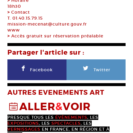
>
Horaire
18h30
>
Contact
T. 01.40.15.79.15
mission-mecenat@culture.gouv.fr
www
>
Accès gratuit sur réservation préalable
Partager l'article sur :
F
L
Facebook
Twitter
AUTRES EVENEMENTS ART
ALLER
&
VOIR
@
PRESQUE TOUS LES
ÉVÈNEMENTS
, LES
EXPOSITIONS
, LES
SPECTACLES
, LES
VERNISSAGES
EN FRANCE, EN RÉGION ET À