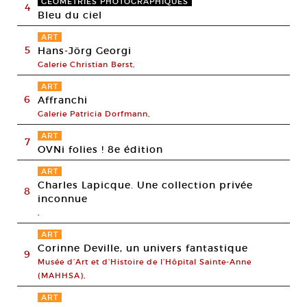
GÉOMÉTRIES PHOTOGRAPHIQUES
4
Bleu du ciel
ART
5
Hans-Jörg Georgi
Galerie Christian Berst,
ART
6
Affranchi
Galerie Patricia Dorfmann,
ART
7
OVNi folies ! 8e édition
ART
Charles Lapicque. Une collection privée
8
inconnue
,
ART
Corinne Deville, un univers fantastique
9
Musée d’Art et d’Histoire de l’Hôpital Sainte-Anne
(MAHHSA),
ART