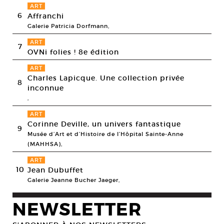
ART
6
Affranchi
Galerie Patricia Dorfmann,
ART
7
OVNi folies ! 8e édition
ART
Charles Lapicque. Une collection privée
8
inconnue
,
ART
Corinne Deville, un univers fantastique
9
Musée d’Art et d’Histoire de l’Hôpital Sainte-Anne
(MAHHSA),
ART
10
Jean Dubuffet
Galerie Jeanne Bucher Jaeger,
NEWSLETTER