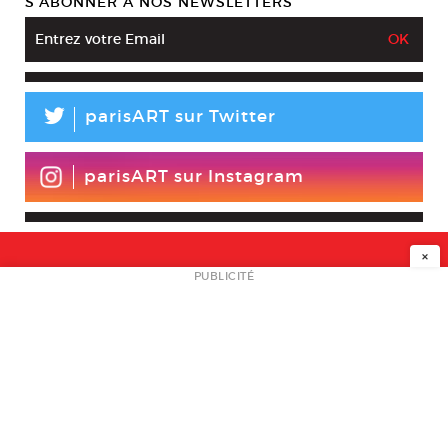
S’ABONNER À NOS NEWSLETTERS
L
parisART sur Twitter
parisART sur Instagram
×
NEWSLETTER
PUBLICITÉ
L