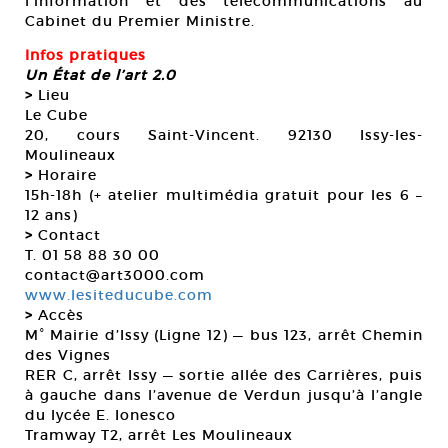
l’information et des télécommunications au
Cabinet du Premier Ministre.
Infos pratiques
Un État de l’art 2.0
>
Lieu
Le Cube
20, cours Saint-Vincent. 92130 Issy-les-
Moulineaux
>
Horaire
15h-18h (+ atelier multimédia gratuit pour les 6 –
12 ans)
>
Contact
T. 01 58 88 30 00
contact@art3000.com
www.lesiteducube.com
>
Accès
M° Mairie d’Issy (Ligne 12) — bus 123, arrêt Chemin
des Vignes
RER C, arrêt Issy — sortie allée des Carrières, puis
à gauche dans l’avenue de Verdun jusqu’à l’angle
du lycée E. Ionesco
Tramway T2, arrêt Les Moulineaux