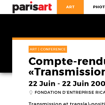
ART
PHOT
ART |
CONFERENCE
Compte-rendu
«Transmissio
22 Juin
-
22 Juin 20
FONDATION D’ENTREPRISE RIC
_
Transmission et trans(e)-positi