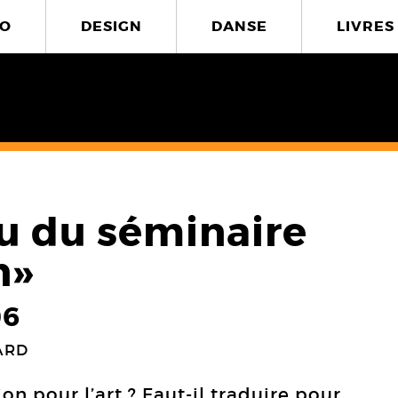
O
DESIGN
DANSE
LIVRES
 du séminaire
n»
06
ARD
on pour l’art ? Faut-il traduire pour