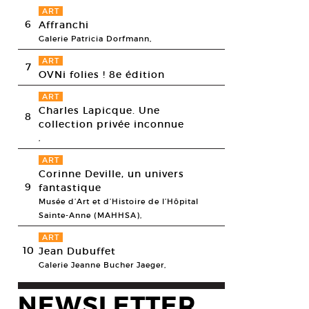
ART
6
Affranchi
Galerie Patricia Dorfmann,
ART
7
OVNi folies ! 8e édition
ART
Charles Lapicque. Une
8
collection privée inconnue
,
ART
Corinne Deville, un univers
9
fantastique
Musée d’Art et d’Histoire de l’Hôpital
Sainte-Anne (MAHHSA),
ART
10
Jean Dubuffet
Galerie Jeanne Bucher Jaeger,
NEWSLETTER