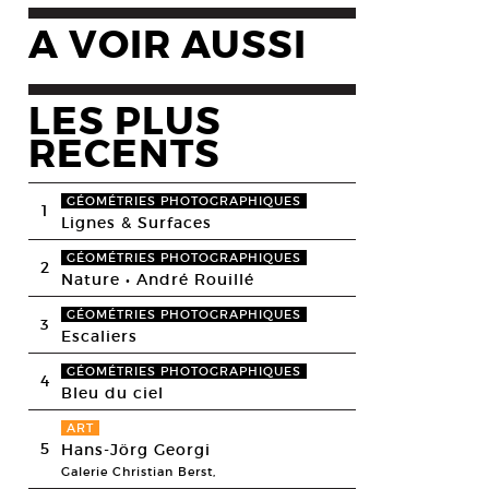
A VOIR AUSSI
LES PLUS
RECENTS
GÉOMÉTRIES PHOTOGRAPHIQUES
1
Lignes & Surfaces
GÉOMÉTRIES PHOTOGRAPHIQUES
2
Nature • André Rouillé
GÉOMÉTRIES PHOTOGRAPHIQUES
3
Escaliers
GÉOMÉTRIES PHOTOGRAPHIQUES
4
Bleu du ciel
ART
5
Hans-Jörg Georgi
Galerie Christian Berst,