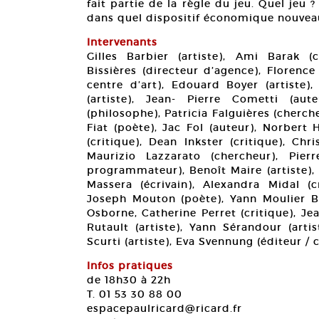
fait partie de la règle du jeu. Quel jeu
dans quel dispositif économique nouveau
Intervenants
Gilles Barbier (artiste), Ami Barak (c
Bissières (directeur d’agence), Florence
centre d’art), Edouard Boyer (artiste)
(artiste), Jean- Pierre Cometti (aute
(philosophe), Patricia Falguières (cherch
Fiat (poète), Jac Fol (auteur), Norbert 
(critique), Dean Inkster (critique), Ch
Maurizio Lazzarato (chercheur), Pierr
programmateur), Benoît Maire (artiste), 
Massera (écrivain), Alexandra Midal (c
Joseph Mouton (poète), Yann Moulier B
Osborne, Catherine Perret (critique), J
Rutault (artiste), Yann Sérandour (artis
Scurti (artiste), Eva Svennung (éditeur / c
Infos pratiques
de 18h30 à 22h
T. 01 53 30 88 00
espacepaulricard@ricard.fr