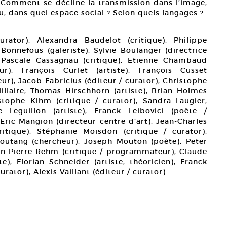
 ? Comment se décline la transmission dans l’image,
, dans quel espace social ? Selon quels langages ?
urator), Alexandra Baudelot (critique), Philippe
 Bonnefous (galeriste), Sylvie Boulanger (directrice
, Pascale Cassagnau (critique), Etienne Chambaud
ur), François Curlet (artiste), François Cusset
eur), Jacob Fabricius (éditeur / curator), Christophe
Hillaire, Thomas Hirschhorn (artiste), Brian Holmes
ristophe Kihm (critique / curator), Sandra Laugier,
e Leguillon (artiste), Franck Leibovici (poète /
Eric Mangion (directeur centre d’art), Jean-Charles
ritique), Stéphanie Moisdon (critique / curator),
outang (chercheur), Joseph Mouton (poète), Peter
ean-Pierre Rehm (critique / programmateur), Claude
te), Florian Schneider (artiste, théoricien), Franck
urator), Alexis Vaillant (éditeur / curator).