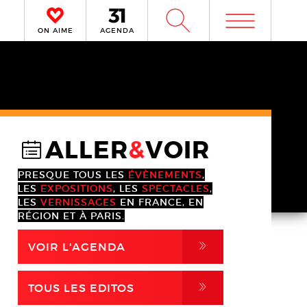
m
W
ON AIME
AGENDA
ALLER
&
VOIR
@
PRESQUE TOUS LES
ÉVÈNEMENTS
,
LES
EXPOSITIONS
, LES
SPECTACLES
,
LES
VERNISSAGES
EN FRANCE, EN
RÉGION ET À PARIS.
,
VOIR L'AGENDA
,
TOUS LES EDITOS