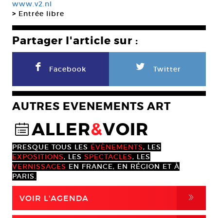
www.v2.nl
>
Entrée libre
Partager l'article sur :
F
L
Facebook
Twitter
AUTRES EVENEMENTS ART
ALLER
&
VOIR
@
PRESQUE TOUS LES
ÉVÈNEMENTS
, LES
EXPOSITIONS
, LES
SPECTACLES
, LES
VERNISSAGES
EN FRANCE, EN RÉGION ET À
PARIS.
,
VOIR L'AGENDA