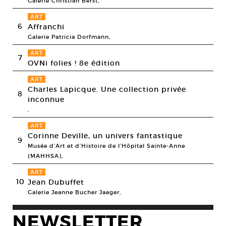
Galerie Christian Berst,
ART
6
Affranchi
Galerie Patricia Dorfmann,
ART
7
OVNi folies ! 8e édition
ART
Charles Lapicque. Une collection privée
8
inconnue
,
ART
Corinne Deville, un univers fantastique
9
Musée d’Art et d’Histoire de l’Hôpital Sainte-Anne
(MAHHSA),
ART
10
Jean Dubuffet
Galerie Jeanne Bucher Jaeger,
NEWSLETTER