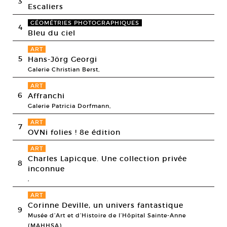
3
Escaliers
GÉOMÉTRIES PHOTOGRAPHIQUES
4
Bleu du ciel
ART
5
Hans-Jörg Georgi
Galerie Christian Berst,
ART
6
Affranchi
Galerie Patricia Dorfmann,
ART
7
OVNi folies ! 8e édition
ART
Charles Lapicque. Une collection privée
8
inconnue
,
ART
Corinne Deville, un univers fantastique
9
Musée d’Art et d’Histoire de l’Hôpital Sainte-Anne
(MAHHSA),