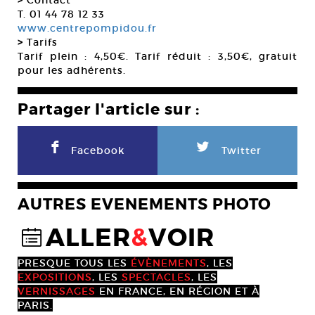
>
Contact
T. 01 44 78 12 33
www.centrepompidou.fr
>
Tarifs
Tarif plein : 4,50€. Tarif réduit : 3,50€, gratuit
pour les adhérents.
Partager l'article sur :
F
L
Facebook
Twitter
AUTRES EVENEMENTS PHOTO
ALLER
&
VOIR
@
PRESQUE TOUS LES
ÉVÈNEMENTS
, LES
EXPOSITIONS
, LES
SPECTACLES
, LES
VERNISSAGES
EN FRANCE, EN RÉGION ET À
PARIS.