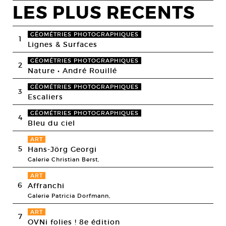
LES PLUS RECENTS
GÉOMÉTRIES PHOTOGRAPHIQUES
1
Lignes & Surfaces
GÉOMÉTRIES PHOTOGRAPHIQUES
2
Nature • André Rouillé
GÉOMÉTRIES PHOTOGRAPHIQUES
3
Escaliers
GÉOMÉTRIES PHOTOGRAPHIQUES
4
Bleu du ciel
ART
5
Hans-Jörg Georgi
Galerie Christian Berst,
ART
6
Affranchi
Galerie Patricia Dorfmann,
ART
7
OVNi folies ! 8e édition