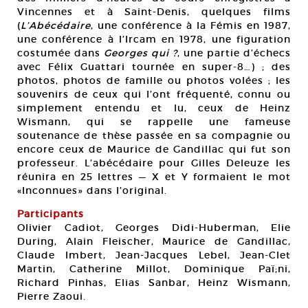
Vincennes et à Saint-Denis, quelques films
(
L’Abécédaire
, une conférence à la Fémis en 1987,
une conférence à l’Ircam en 1978, une figuration
costumée dans
Georges qui ?
, une partie d’échecs
avec Félix Guattari tournée en super-8…) ; des
photos, photos de famille ou photos volées ; les
souvenirs de ceux qui l’ont fréquenté, connu ou
simplement entendu et lu, ceux de Heinz
Wismann, qui se rappelle une fameuse
soutenance de thèse passée en sa compagnie ou
encore ceux de Maurice de Gandillac qui fut son
professeur. L’abécédaire pour Gilles Deleuze les
réunira en 25 lettres — X et Y formaient le mot
«Inconnues» dans l’original.
Participants
Olivier Cadiot, Georges Didi-Huberman, Elie
During, Alain Fleischer, Maurice de Gandillac,
Claude Imbert, Jean-Jacques Lebel, Jean-Clet
Martin, Catherine Millot, Dominique Paï;ni,
Richard Pinhas, Elias Sanbar, Heinz Wismann,
Pierre Zaoui.