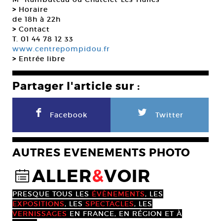
>
Horaire
de 18h à 22h
>
Contact
T. 01 44 78 12 33
www.centrepompidou.fr
>
Entrée libre
Partager l'article sur :
F
L
Facebook
Twitter
AUTRES EVENEMENTS PHOTO
ALLER
&
VOIR
@
PRESQUE TOUS LES
ÉVÈNEMENTS
, LES
EXPOSITIONS
, LES
SPECTACLES
, LES
VERNISSAGES
EN FRANCE, EN RÉGION ET À