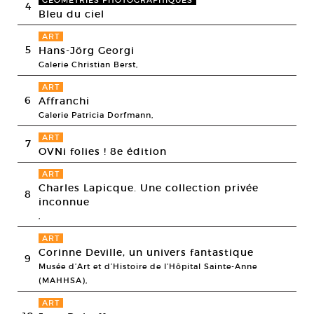
GÉOMÉTRIES PHOTOGRAPHIQUES
4
Bleu du ciel
ART
5
Hans-Jörg Georgi
Galerie Christian Berst,
ART
6
Affranchi
Galerie Patricia Dorfmann,
ART
7
OVNi folies ! 8e édition
ART
Charles Lapicque. Une collection privée
8
inconnue
,
ART
Corinne Deville, un univers fantastique
9
Musée d’Art et d’Histoire de l’Hôpital Sainte-Anne
(MAHHSA),
ART