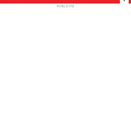
×
NEWSLETTER
PUBLICITÉ
L
A PROPOS
PLAN MEDIA
PARTENAIRES
CONTACT
© 2026 copyright
Mentions légales / CGV
Contact