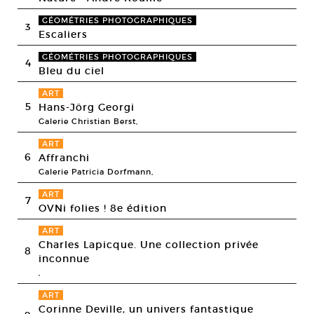
GÉOMÉTRIES PHOTOGRAPHIQUES
3
Escaliers
GÉOMÉTRIES PHOTOGRAPHIQUES
4
Bleu du ciel
ART
5
Hans-Jörg Georgi
Galerie Christian Berst,
ART
6
Affranchi
Galerie Patricia Dorfmann,
ART
7
OVNi folies ! 8e édition
ART
Charles Lapicque. Une collection privée
8
inconnue
,
ART
Corinne Deville, un univers fantastique