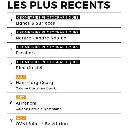
LES PLUS RECENTS
GÉOMÉTRIES PHOTOGRAPHIQUES
1
Lignes & Surfaces
GÉOMÉTRIES PHOTOGRAPHIQUES
2
Nature • André Rouillé
GÉOMÉTRIES PHOTOGRAPHIQUES
3
Escaliers
GÉOMÉTRIES PHOTOGRAPHIQUES
4
Bleu du ciel
ART
5
Hans-Jörg Georgi
Galerie Christian Berst,
ART
6
Affranchi
Galerie Patricia Dorfmann,
ART
7
OVNi folies ! 8e édition