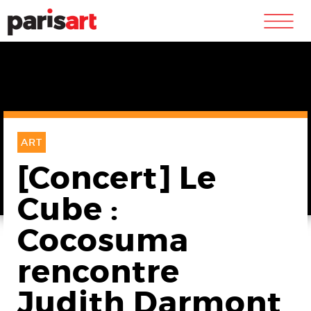
m
ART
[Concert] Le
Cube :
Cocosuma
rencontre
Judith Darmont