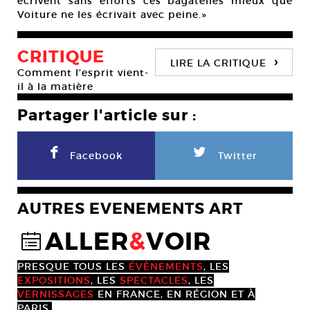
écrivent sans efforts ces bagatelles mieux que
Voiture ne les écrivait avec peine.»
CRITIQUE
›
LIRE LA CRITIQUE
Comment l’esprit vient-
il à la matière
Partager l'article sur :
F
L
Facebook
Twitter
AUTRES EVENEMENTS ART
ALLER
&
VOIR
@
PRESQUE TOUS LES
ÉVÈNEMENTS
, LES
EXPOSITIONS
, LES
SPECTACLES
, LES
VERNISSAGES
EN FRANCE, EN RÉGION ET À
PARIS.