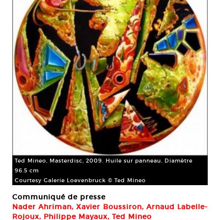
Ted Mineo, Masterdisc, 2009. Huile sur panneau. Diamètre
96.5 cm
Courtesy Galerie Loevenbruck © Ted Mineo
Communiqué de presse
Nader Ahriman, Xavier Boussiron, Arnaud Labelle-
Rojoux, Philippe Mayaux, Ted Mineo