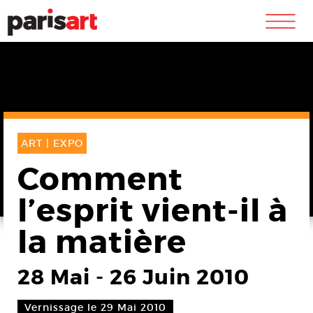
m
ART |
EXPO
Comment
l’esprit vient-il à
la matière
28 Mai
-
26 Juin 2010
Vernissage le 29 Mai 2010