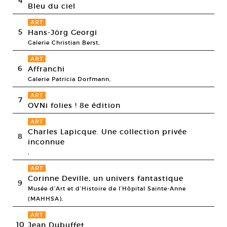
4
Bleu du ciel
ART
5
Hans-Jörg Georgi
Galerie Christian Berst,
ART
6
Affranchi
Galerie Patricia Dorfmann,
ART
7
OVNi folies ! 8e édition
ART
Charles Lapicque. Une collection privée
8
inconnue
,
ART
Corinne Deville, un univers fantastique
9
Musée d’Art et d’Histoire de l’Hôpital Sainte-Anne
(MAHHSA),
ART
10
Jean Dubuffet