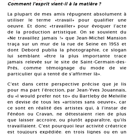
Comment l’esprit vient-il à la matière ?
La plupart de mes amis répugnent absolument à
utiliser le terme «travail» pour qualifier une
oeuvre. Et donc «travailler» pour évoquer l’acte
de la production artistique. On se souvient du
«Ne travaillez jamais !» que Jean-Michel Mansion
traça sur un mur de la rue de Seine en 1953 et
dont Debord publia la photographie, ce slogan
lui semblant «être la plus importante trace
jamais relevée sur le site de Saint-Germain-des-
Prés, comme témoignage du mode de vie
particulier qui a tenté de s’affirmer là».
C’est dans cette perspective précise que je lis
pour ma part l’érection, par Jean-Yves Jouannais,
du «I would prefer not to» du Bartleby de Melville
en devise de tous les «artistes sans oeuvre», car
ce sont en réalité des artistes qui, à l’instar de
Fénéon ou Cravan, ne détestaient rien de plus
que laisser accroire, ou plutôt apparaître, qu’ils
travaillaient. C’est pourquoi leur activité créatrice
est toujours expédiée: en trois lignes ou en un