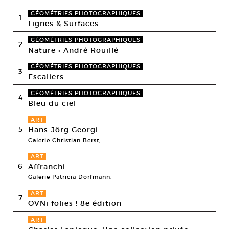
GÉOMÉTRIES PHOTOGRAPHIQUES
1
Lignes & Surfaces
GÉOMÉTRIES PHOTOGRAPHIQUES
2
Nature • André Rouillé
GÉOMÉTRIES PHOTOGRAPHIQUES
3
Escaliers
GÉOMÉTRIES PHOTOGRAPHIQUES
4
Bleu du ciel
ART
5
Hans-Jörg Georgi
Galerie Christian Berst,
ART
6
Affranchi
Galerie Patricia Dorfmann,
ART
7
OVNi folies ! 8e édition
ART