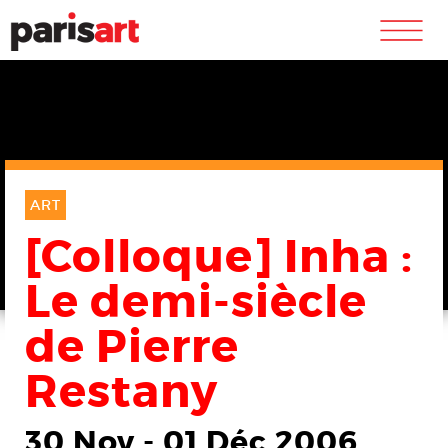
m
ART
[Colloque] Inha :
Le demi-siècle
de Pierre
Restany
30 Nov
-
01 Déc 2006