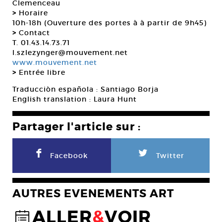
Clemenceau
>
Horaire
10h-18h (Ouverture des portes à à partir de 9h45)
>
Contact
T. 01.43.14.73.71
l.szlezynger@mouvement.net
www.mouvement.net
>
Entrée libre
Traducciòn española : Santiago Borja
English translation : Laura Hunt
Partager l'article sur :
F
L
Facebook
Twitter
AUTRES EVENEMENTS ART
ALLER
&
VOIR
@