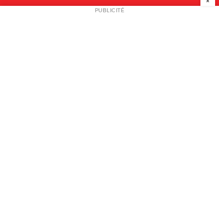
×
NEWSLETTER
PUBLICITÉ
L
A PROPOS
PLAN MEDIA
PARTENAIRES
CONTACT
© 2026 copyright
Mentions légales / CGV
Contact