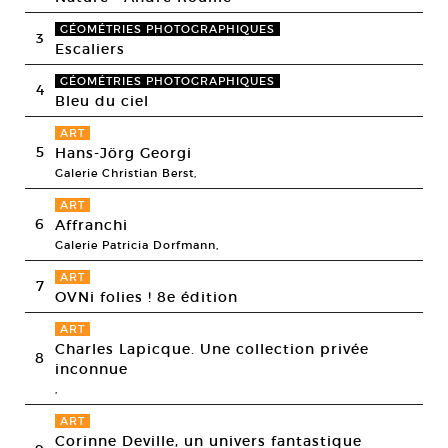
GÉOMÉTRIES PHOTOGRAPHIQUES
3
Escaliers
GÉOMÉTRIES PHOTOGRAPHIQUES
4
Bleu du ciel
ART
5
Hans-Jörg Georgi
Galerie Christian Berst,
ART
6
Affranchi
Galerie Patricia Dorfmann,
ART
7
OVNi folies ! 8e édition
ART
Charles Lapicque. Une collection privée
8
inconnue
,
ART
Corinne Deville, un univers fantastique