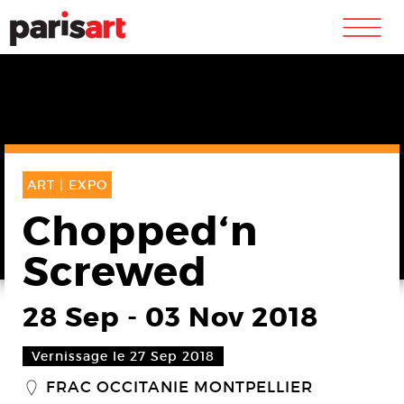
m
ART |
EXPO
Chopped‘n
Screwed
28 Sep
-
03 Nov 2018
Vernissage le 27 Sep 2018
FRAC OCCITANIE MONTPELLIER
_