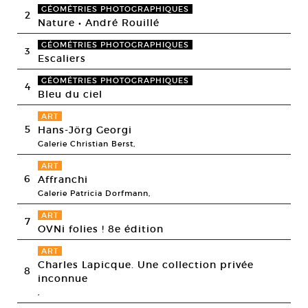
GÉOMÉTRIES PHOTOGRAPHIQUES
2
Nature • André Rouillé
GÉOMÉTRIES PHOTOGRAPHIQUES
3
Escaliers
GÉOMÉTRIES PHOTOGRAPHIQUES
4
Bleu du ciel
ART
5
Hans-Jörg Georgi
Galerie Christian Berst,
ART
6
Affranchi
Galerie Patricia Dorfmann,
ART
7
OVNi folies ! 8e édition
ART
Charles Lapicque. Une collection privée
8
inconnue
,