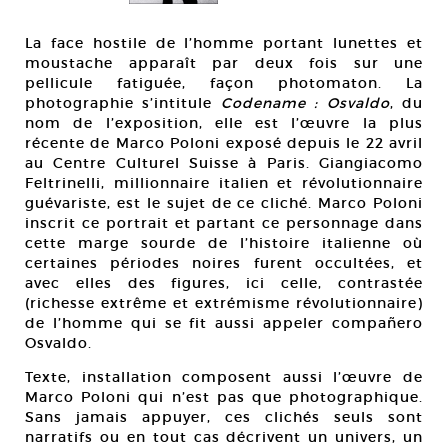
et
Ma
La face hostile de l’homme portant lunettes et
© M
moustache apparaît par deux fois sur une
pellicule fatiguée, façon photomaton. La
photographie s’intitule
Codename : Osvaldo
, du
nom de l’exposition, elle est l’œuvre la plus
récente de Marco Poloni exposé depuis le 22 avril
au Centre Culturel Suisse à Paris. Giangiacomo
Feltrinelli, millionnaire italien et révolutionnaire
guévariste, est le sujet de ce cliché. Marco Poloni
inscrit ce portrait et partant ce personnage dans
cette marge sourde de l’histoire italienne où
certaines périodes noires furent occultées, et
avec elles des figures, ici celle, contrastée
(richesse extrême et extrémisme révolutionnaire)
de l’homme qui se fit aussi appeler compañero
Osvaldo.
Texte, installation composent aussi l’œuvre de
Marco Poloni qui n’est pas que photographique.
Sans jamais appuyer, ces clichés seuls sont
narratifs ou en tout cas décrivent un univers, un