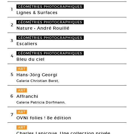
GÉOMÉTRIES PHOTOGRAPHIQUES
1
Lignes & Surfaces
GÉOMÉTRIES PHOTOGRAPHIQUES
2
Nature • André Rouillé
GÉOMÉTRIES PHOTOGRAPHIQUES
3
Escaliers
GÉOMÉTRIES PHOTOGRAPHIQUES
4
Bleu du ciel
ART
5
Hans-Jörg Georgi
Galerie Christian Berst,
ART
6
Affranchi
Galerie Patricia Dorfmann,
ART
7
OVNi folies ! 8e édition
ART
Charles Lapicque. Une collection privée