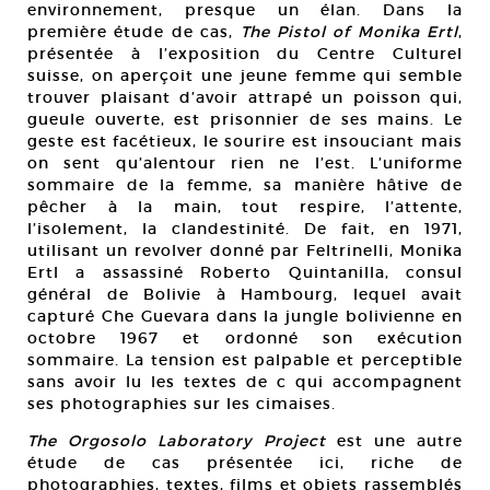
environnement, presque un élan. Dans la
première étude de cas,
The Pistol of Monika Ertl
,
présentée à l’exposition du Centre Culturel
suisse, on aperçoit une jeune femme qui semble
trouver plaisant d’avoir attrapé un poisson qui,
gueule ouverte, est prisonnier de ses mains. Le
geste est facétieux, le sourire est insouciant mais
on sent qu’alentour rien ne l’est. L’uniforme
sommaire de la femme, sa manière hâtive de
pêcher à la main, tout respire, l’attente,
l’isolement, la clandestinité. De fait, en 1971,
utilisant un revolver donné par Feltrinelli, Monika
Ertl a assassiné Roberto Quintanilla, consul
général de Bolivie à Hambourg, lequel avait
capturé Che Guevara dans la jungle bolivienne en
octobre 1967 et ordonné son exécution
sommaire. La tension est palpable et perceptible
sans avoir lu les textes de c qui accompagnent
ses photographies sur les cimaises.
The Orgosolo Laboratory Project
est une autre
étude de cas présentée ici, riche de
photographies, textes, films et objets rassemblés