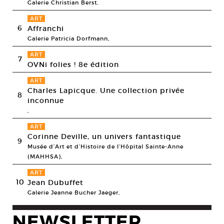
Galerie Christian Berst,
ART
6
Affranchi
Galerie Patricia Dorfmann,
ART
7
OVNi folies ! 8e édition
ART
Charles Lapicque. Une collection privée
8
inconnue
,
ART
Corinne Deville, un univers fantastique
9
Musée d’Art et d’Histoire de l’Hôpital Sainte-Anne
(MAHHSA),
ART
10
Jean Dubuffet
Galerie Jeanne Bucher Jaeger,
NEWSLETTER