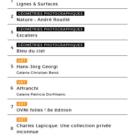
1
Lignes & Surfaces
GÉOMÉTRIES PHOTOGRAPHIQUES
2
Nature • André Rouillé
GÉOMÉTRIES PHOTOGRAPHIQUES
3
Escaliers
GÉOMÉTRIES PHOTOGRAPHIQUES
4
Bleu du ciel
ART
5
Hans-Jörg Georgi
Galerie Christian Berst,
ART
6
Affranchi
Galerie Patricia Dorfmann,
ART
7
OVNi folies ! 8e édition
ART
Charles Lapicque. Une collection privée
8
inconnue