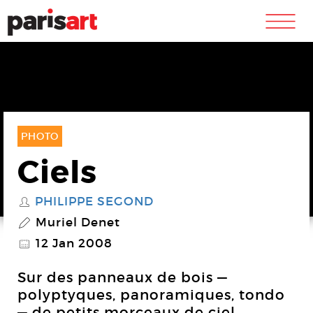
m
PHOTO
Ciels
PHILIPPE SEGOND
S
Muriel Denet
P
12 Jan 2008
@
Sur des panneaux de bois —
polyptyques, panoramiques, tondo
— de petits morceaux de ciel