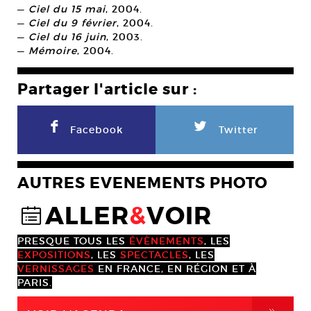
—
Ciel du 15 mai
, 2004.
—
Ciel du 9 février
, 2004.
—
Ciel du 16 juin
, 2003.
—
Mémoire
, 2004.
Partager l'article sur :
F
L
Facebook
Twitter
AUTRES EVENEMENTS PHOTO
ALLER
&
VOIR
@
PRESQUE TOUS LES
ÉVÈNEMENTS
, LES
EXPOSITIONS
, LES
SPECTACLES
, LES
VERNISSAGES
EN FRANCE, EN RÉGION ET À
PARIS.