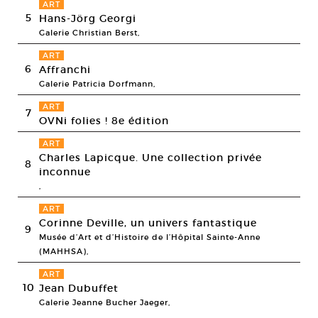
ART
5
Hans-Jörg Georgi
Galerie Christian Berst,
ART
6
Affranchi
Galerie Patricia Dorfmann,
ART
7
OVNi folies ! 8e édition
ART
Charles Lapicque. Une collection privée
8
inconnue
,
ART
Corinne Deville, un univers fantastique
9
Musée d’Art et d’Histoire de l’Hôpital Sainte-Anne
(MAHHSA),
ART
10
Jean Dubuffet
Galerie Jeanne Bucher Jaeger,