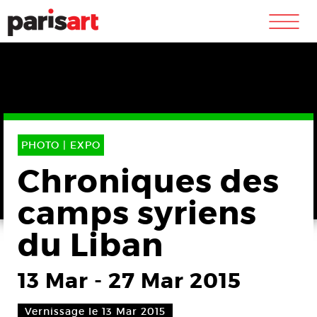
m
PHOTO |
EXPO
Chroniques des
camps syriens
du Liban
13 Mar
-
27 Mar 2015
Vernissage le 13 Mar 2015