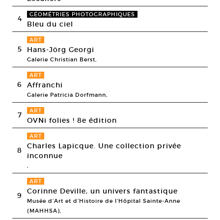
GÉOMÉTRIES PHOTOGRAPHIQUES
4
Bleu du ciel
ART
5
Hans-Jörg Georgi
Galerie Christian Berst,
ART
6
Affranchi
Galerie Patricia Dorfmann,
ART
7
OVNi folies ! 8e édition
ART
Charles Lapicque. Une collection privée
8
inconnue
,
ART
Corinne Deville, un univers fantastique
9
Musée d’Art et d’Histoire de l’Hôpital Sainte-Anne
(MAHHSA),