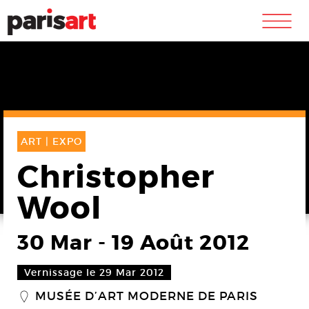
m
ART |
EXPO
Christopher
Wool
30 Mar
-
19 Août 2012
Vernissage le 29 Mar 2012
MUSÉE D’ART MODERNE DE PARIS
_