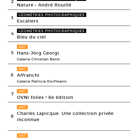
2
Nature • André Rouillé
GÉOMÉTRIES PHOTOGRAPHIQUES
3
Escaliers
GÉOMÉTRIES PHOTOGRAPHIQUES
4
Bleu du ciel
ART
5
Hans-Jörg Georgi
Galerie Christian Berst,
ART
6
Affranchi
Galerie Patricia Dorfmann,
ART
7
OVNi folies ! 8e édition
ART
Charles Lapicque. Une collection privée
8
inconnue
,
ART