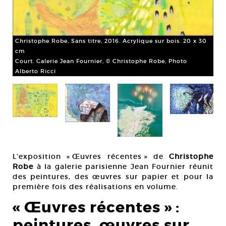
er.
Christophe Robe, Sans titre, 2016. Acrylique sur bois. 20 x 30
cm
Court. Galerie Jean Fournier, © Christophe Robe, Photo
Chr
Alberto Ricci
cm
Cou
Alb
L’exposition « Œuvres récentes » de
Christophe
Robe
à la galerie parisienne Jean Fournier réunit
des peintures, des œuvres sur papier et pour la
première fois des réalisations en volume.
« Œuvres récentes » :
peintures, œuvres sur