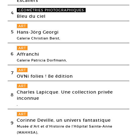
Escaliers
GÉOMÉTRIES PHOTOGRAPHIQUES
4
Bleu du ciel
ART
5
Hans-Jörg Georgi
Galerie Christian Berst,
ART
6
Affranchi
Galerie Patricia Dorfmann,
ART
7
OVNi folies ! 8e édition
ART
Charles Lapicque. Une collection privée
8
inconnue
,
ART
Corinne Deville, un univers fantastique
9
Musée d’Art et d’Histoire de l’Hôpital Sainte-Anne
(MAHHSA),