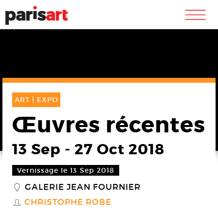
m
ART |
EXPO
Œuvres récentes
13 Sep
-
27 Oct 2018
Vernissage le 13 Sep 2018
GALERIE JEAN FOURNIER
_
CHRISTOPHE ROBE
S