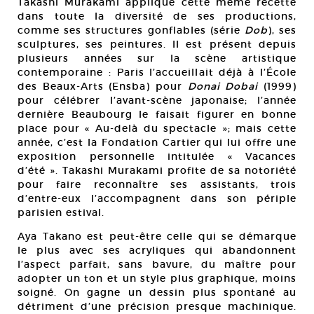
Takashi Murakami applique cette même recette
dans toute la diversité de ses productions,
comme ses structures gonflables (série
Dob
), ses
sculptures, ses peintures. Il est présent depuis
plusieurs années sur la scène artistique
contemporaine : Paris l’accueillait déjà à l’École
des Beaux-Arts (Ensba) pour
Donai Dobai
(1999)
pour célébrer l’avant-scène japonaise; l’année
dernière Beaubourg le faisait figurer en bonne
place pour « Au-delà du spectacle »; mais cette
année, c’est la Fondation Cartier qui lui offre une
exposition personnelle intitulée « Vacances
d’été ». Takashi Murakami profite de sa notoriété
pour faire reconnaître ses assistants, trois
d’entre-eux l’accompagnent dans son périple
parisien estival.
Aya Takano est peut-être celle qui se démarque
le plus avec ses acryliques qui abandonnent
l’aspect parfait, sans bavure, du maître pour
adopter un ton et un style plus graphique, moins
soigné. On gagne un dessin plus spontané au
détriment d’une précision presque machinique.