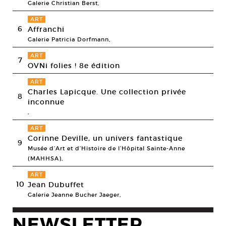
Galerie Christian Berst,
ART
6
Affranchi
Galerie Patricia Dorfmann,
ART
7
OVNi folies ! 8e édition
ART
Charles Lapicque. Une collection privée
8
inconnue
,
ART
Corinne Deville, un univers fantastique
9
Musée d’Art et d’Histoire de l’Hôpital Sainte-Anne
(MAHHSA),
ART
10
Jean Dubuffet
Galerie Jeanne Bucher Jaeger,
NEWSLETTER