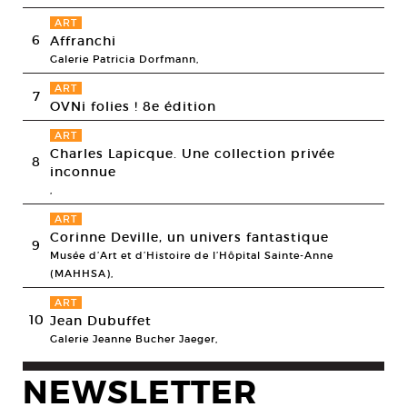
ART
6
Affranchi
Galerie Patricia Dorfmann,
ART
7
OVNi folies ! 8e édition
ART
Charles Lapicque. Une collection privée
8
inconnue
,
ART
Corinne Deville, un univers fantastique
9
Musée d’Art et d’Histoire de l’Hôpital Sainte-Anne
(MAHHSA),
ART
10
Jean Dubuffet
Galerie Jeanne Bucher Jaeger,
NEWSLETTER