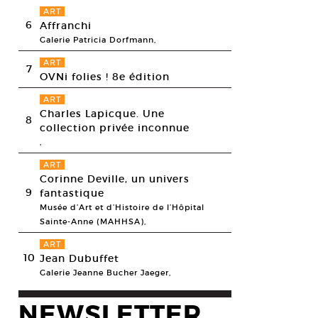
ART
6
Affranchi
Galerie Patricia Dorfmann,
ART
7
OVNi folies ! 8e édition
ART
Charles Lapicque. Une
8
collection privée inconnue
,
ART
Corinne Deville, un univers
9
fantastique
Musée d’Art et d’Histoire de l’Hôpital
Sainte-Anne (MAHHSA),
ART
10
Jean Dubuffet
Galerie Jeanne Bucher Jaeger,
nce Panchounette, Boogie Woogie Toast Show, 1983. Grille-pain métal, li
NEWSLETTER
 de gants de cuisine «Mondrian». 50 x 50 x 16 cm