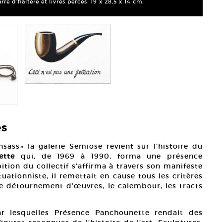
e d'haltère et livres percés. 19 x 28,5 x 14 cm.
es
nsass» la galerie Semiose revient sur l’histoire du
ette
qui, de 1969 à 1990, forma une présence
ition du collectif s’affirma à travers son manifeste
uationniste, il remettait en cause tous les critères
le détournement d’œuvres, le calembour, les tracts
ar lesquelles Présence Panchounette rendait des