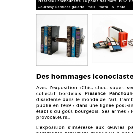
Présence Panchounette. Le poids des mots, 1982. Barr
Courtesy Semiose galerie, Paris. Photo : A. Mole
Des hommages iconoclast
Avec l’exposition «Chic, choc, super, se
collectif bordelais
Présence Panchoun
dissidente dans le monde de l’art. L’amb
publié en 1969 : dans une lignée post-sit
établis du goût bourgeois. Ses armes : 
provocateurs…
L’exposition s’intéresse aux œuvres p