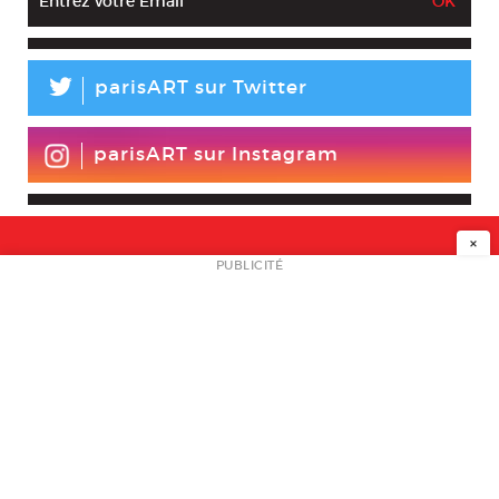
L
parisART sur Twitter
parisART sur Instagram
×
NEWSLETTER
PUBLICITÉ
L