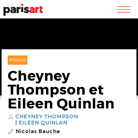
m
PHOTO
Cheyney
Thompson et
Eileen Quinlan
CHEYNEY THOMPSON
S
EILEEN QUINLAN
Nicolas Bauche
P