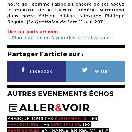
notre sol, comme l’appelait encore de ses voeux
le ministre de la Culture Frédéric Mitterrand
dans notre édition d’hier», s’insurge Philippe
Régnier (
Le Quotidien de l’art
, 11 oct. 2011).
Lire sur paris-art.com:
—
Plan d’action en faveur des arts plastiques
Partager l'article sur :
F
L
Facebook
Twitter
AUTRES EVENEMENTS ÉCHOS
ALLER
&
VOIR
@
PRESQUE TOUS LES
ÉVÈNEMENTS
, LES
EXPOSITIONS
, LES
SPECTACLES
, LES
VERNISSAGES
EN FRANCE, EN RÉGION ET À