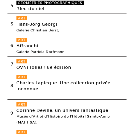
GÉOMÉTRIES PHOTOGRAPHIQUES
4
Bleu du ciel
ART
5
Hans-Jörg Georgi
Galerie Christian Berst,
ART
6
Affranchi
Galerie Patricia Dorfmann,
ART
7
OVNi folies ! 8e édition
ART
Charles Lapicque. Une collection privée
8
inconnue
,
ART
Corinne Deville, un univers fantastique
9
Musée d’Art et d’Histoire de l’Hôpital Sainte-Anne
(MAHHSA),
ART