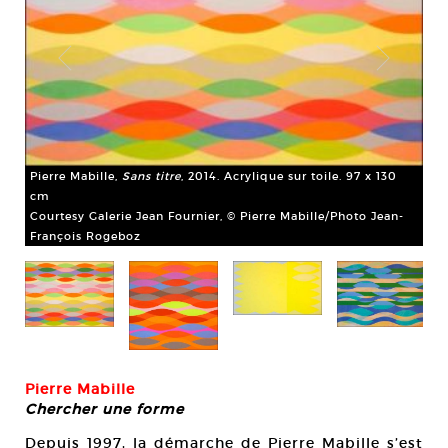
Pierre Mabille,
Sans titre
, 2014. Acrylique sur toile. 97 x 130
cm
-
Courtesy Galerie Jean Fournier, © Pierre Mabille/Photo Jean-
François Rogeboz
Pie
Cou
Fr
Pierre Mabille
Chercher une forme
Depuis 1997, la démarche de Pierre Mabille s’est