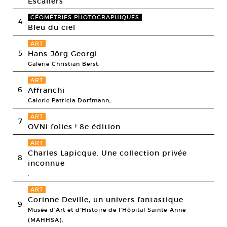
Escaliers
GÉOMÉTRIES PHOTOGRAPHIQUES
4
Bleu du ciel
ART
5
Hans-Jörg Georgi
Galerie Christian Berst,
ART
6
Affranchi
Galerie Patricia Dorfmann,
ART
7
OVNi folies ! 8e édition
ART
Charles Lapicque. Une collection privée
8
inconnue
,
ART
Corinne Deville, un univers fantastique
9
Musée d’Art et d’Histoire de l’Hôpital Sainte-Anne
(MAHHSA),