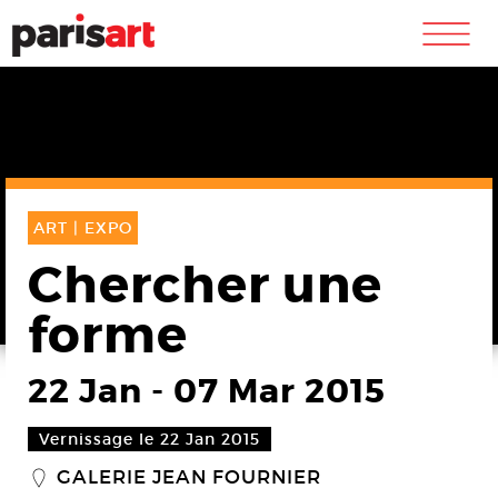
m
ART |
EXPO
Chercher une
forme
22 Jan
-
07 Mar 2015
Vernissage le 22 Jan 2015
GALERIE JEAN FOURNIER
_