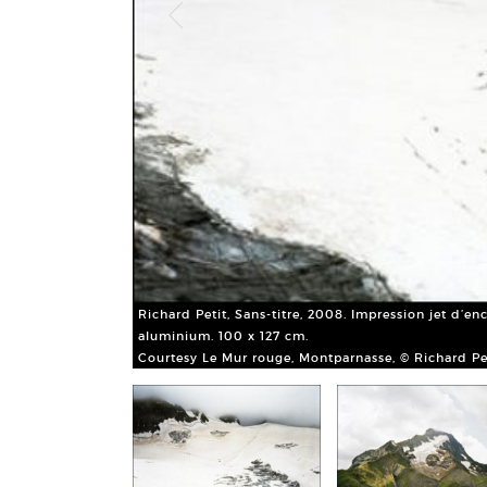
 sur chassis
Richard Petit, Sans-titre, 2008. Impression jet d’e
aluminium. 100 x 127 cm.
Courtesy Le Mur rouge, Montparnasse, © Richard Pet