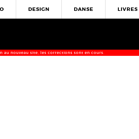
O
DESIGN
DANSE
LIVRES
n au nouveau site, les corrections sont en cours.