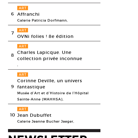
ART
6
Affranchi
Galerie Patricia Dorfmann,
ART
7
OVNi folies ! 8e édition
ART
Charles Lapicque. Une
8
collection privée inconnue
,
ART
Corinne Deville, un univers
9
fantastique
rd Petit, Sans-titre, 2009. Impression jet d’encre ultrachrome, contreco
Musée d’Art et d’Histoire de l’Hôpital
nium. 100 x 127 cm.
Sainte-Anne (MAHHSA),
esy Le Mur rouge, Montpellier, © Richard Petit.
ART
10
Jean Dubuffet
Galerie Jeanne Bucher Jaeger,