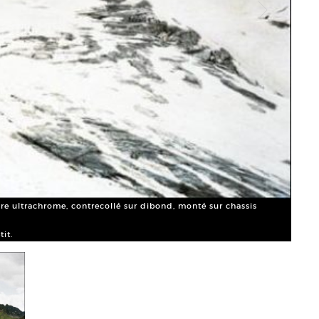
ncre ultrachrome, contrecollé sur dibond, monté sur chassis
Richa
alumi
it.
Court