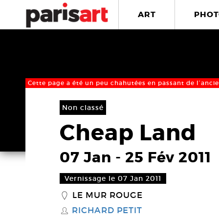
ART
PHOT
Cette page a été un peu chahutées en passant de l’ancie
Non classé
Cheap Land
07 Jan
-
25 Fév 2011
Vernissage le 07 Jan 2011
LE MUR ROUGE
_
RICHARD PETIT
S