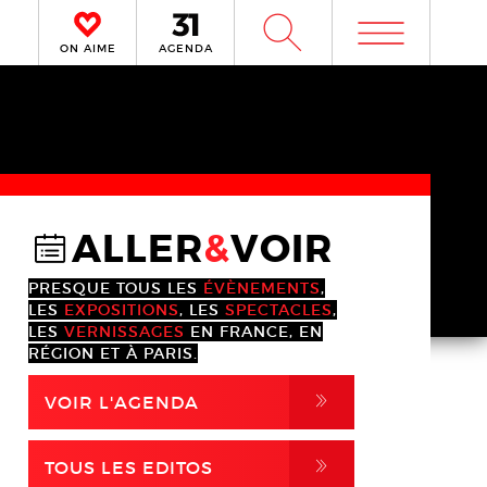
m
W
ON AIME
AGENDA
ALLER
&
VOIR
@
PRESQUE TOUS LES
ÉVÈNEMENTS
,
LES
EXPOSITIONS
, LES
SPECTACLES
,
LES
VERNISSAGES
EN FRANCE, EN
RÉGION ET À PARIS.
,
VOIR L'AGENDA
,
TOUS LES EDITOS