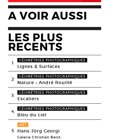
A VOIR AUSSI
LES PLUS
RECENTS
GÉOMÉTRIES PHOTOGRAPHIQUES
1
Lignes & Surfaces
GÉOMÉTRIES PHOTOGRAPHIQUES
2
Nature • André Rouillé
GÉOMÉTRIES PHOTOGRAPHIQUES
3
Escaliers
GÉOMÉTRIES PHOTOGRAPHIQUES
4
Bleu du ciel
ART
5
Hans-Jörg Georgi
Galerie Christian Berst,