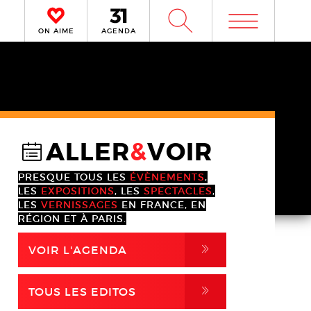
m
W
ON AIME
AGENDA
ALLER
&
VOIR
@
PRESQUE TOUS LES
ÉVÈNEMENTS
,
LES
EXPOSITIONS
, LES
SPECTACLES
,
LES
VERNISSAGES
EN FRANCE, EN
RÉGION ET À PARIS.
,
VOIR L'AGENDA
,
TOUS LES EDITOS