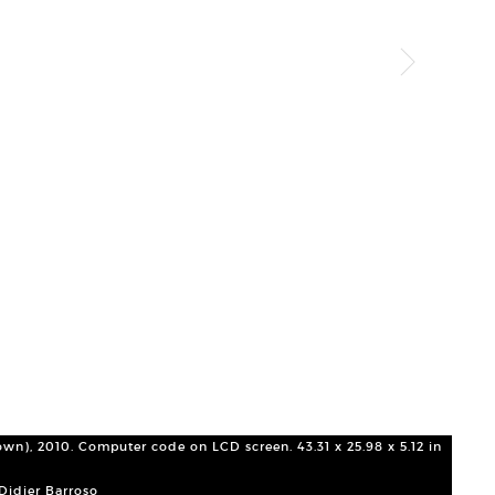
wn), 2010. Computer code on LCD screen. 43.31 x 25.98 x 5.12 in
Charl
LCD s
 Didier Barroso
Court