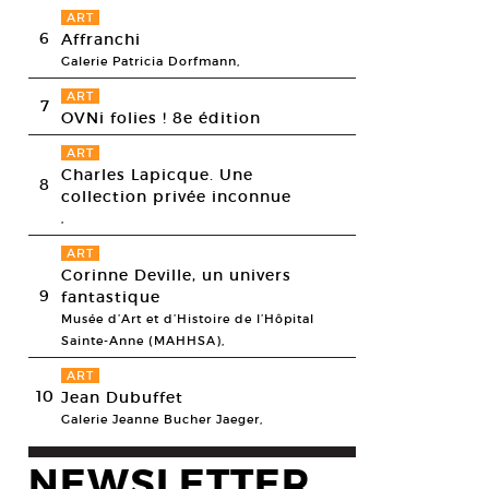
ART
6
Affranchi
Galerie Patricia Dorfmann,
ART
7
OVNi folies ! 8e édition
ART
Charles Lapicque. Une
8
collection privée inconnue
,
ART
Corinne Deville, un univers
9
fantastique
Musée d’Art et d’Histoire de l’Hôpital
Sainte-Anne (MAHHSA),
ART
10
Jean Dubuffet
Galerie Jeanne Bucher Jaeger,
es Sandison, Remarks on Color 2 (more yellowish more whitish or more
creen. 43.31 x 25.98 x 5.12 in (110 x 66 x 13 cm). Edition 1/5 + 1
NEWSLETTER
esy of the artist, Yvon Lambert, Crédit photo: Didier Barroso