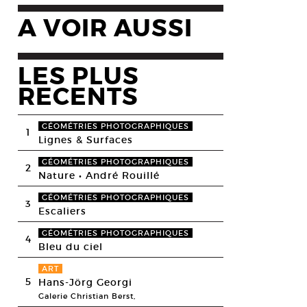
A VOIR AUSSI
LES PLUS
RECENTS
GÉOMÉTRIES PHOTOGRAPHIQUES
1
Lignes & Surfaces
GÉOMÉTRIES PHOTOGRAPHIQUES
2
Nature • André Rouillé
GÉOMÉTRIES PHOTOGRAPHIQUES
3
Escaliers
GÉOMÉTRIES PHOTOGRAPHIQUES
4
Bleu du ciel
ART
5
Hans-Jörg Georgi
Galerie Christian Berst,