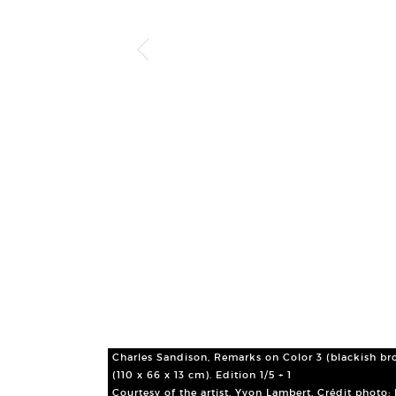
Charles Sandison, Remarks on Color 3 (blackish bro
(110 x 66 x 13 cm). Edition 1/5 + 1
Courtesy of the artist, Yvon Lambert, Crédit photo: