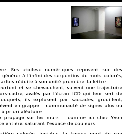
ère. Ses «toiles» numériques reposent sur des
énérer à l’infini des serpentins de mots colorés,
arfois réduite à son unité première: la lettre.
urtent et se chevauchent, suivent une trajectoire
ors-cadre, avalés par l’écran LCD qui leur sert de
uquets, ils explosent par saccades, grouillent,
’élèvent en grappe — communauté de signes plus ou
à priori aléatoire.
se propage sur les murs — comme ici chez Yvon
ce entière, saturant l’espace de couleurs…
atière colorée, instable, la langue perd de son