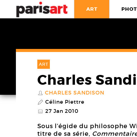
ART
PHOT
ART
Charles Sand
CHARLES SANDISON
S
Céline Piettre
P
27 Jan 2010
@
Sous l’égide du philosophe Wi
titre de sa série,
Commentaires