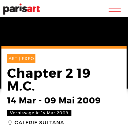
m
ART |
EXPO
Chapter 2 19
M.C.
14 Mar
-
09 Mai 2009
Vernissage le 14 Mar 2009
GALERIE SULTANA
_