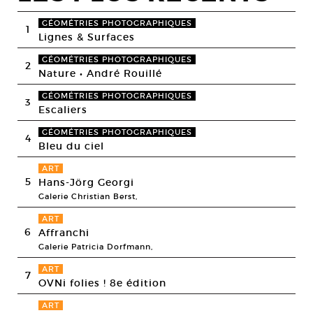
GÉOMÉTRIES PHOTOGRAPHIQUES
1
Lignes & Surfaces
GÉOMÉTRIES PHOTOGRAPHIQUES
2
Nature • André Rouillé
GÉOMÉTRIES PHOTOGRAPHIQUES
3
Escaliers
GÉOMÉTRIES PHOTOGRAPHIQUES
4
Bleu du ciel
ART
5
Hans-Jörg Georgi
Galerie Christian Berst,
ART
6
Affranchi
Galerie Patricia Dorfmann,
ART
7
OVNi folies ! 8e édition
ART