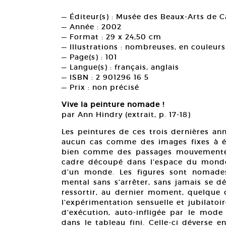
— Éditeur(s) : Musée des Beaux-Arts de 
— Année : 2002
— Format : 29 x 24,50 cm
— Illustrations : nombreuses, en couleurs
— Page(s) : 101
— Langue(s) : français, anglais
— ISBN : 2 901296 16 5
— Prix : non précisé
Vive la peinture nomade !
par Ann Hindry (extrait, p. 17-18)
Les peintures de ces trois dernières a
aucun cas comme des images fixes à év
bien comme des passages mouvementés à
cadre découpé dans l’espace du monde 
d’un monde. Les figures sont nomades
mental sans s’arrêter, sans jamais se 
ressortir, au dernier moment, quelque c
l’expérimentation sensuelle et jubilatoi
d’exécution, auto-infligée par le mode 
dans le tableau fini. Celle-ci déverse en