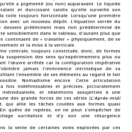
 qu’elle a pigmenté (ou non) auparavant. Le liquide
talant et durcissant tandis qu’elle surveille son
 toile toujours horizontale. Lorsqu’une première
ation avec un nouveau dépôt. L’équation serrée du
du dessein prééminent mais non prédéterminé de
iste sensiblement dans le tableau, d’autant plus que
mes continuent de « travailler » physiquement, de se
ement et la mise à la verticale.
me centrale, toujours constituée, donc, de formes
 la suspension des sens qu’expérimentera plus ou
t l’œuvre arrêtée car la configuration impérative
n’oblitère jamais l’imminence intrinsèque de sa
ofilant l’ensemble de ses éléments au regard le fait
ssible. Nomadisme encore. Cette articulation
a fois indéfinissables et précises, picturalement
individualisée, et néanmoins assujetties à une
 une des grande forces de ces séries (
L’Après-midi
, qui allie les tâches coulées aux formes quasi
). En quête de repères, on ne peut s’empêcher de
lage surréaliste et d’y voir une résurgence
ns la veine de certaines voies explorées par ces