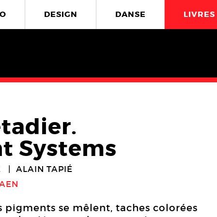
O
DESIGN
DANSE
LIVRES
adier.
t Systems
E
ALAIN TAPIÉ
CAEN
es pigments se mêlent, taches colorées