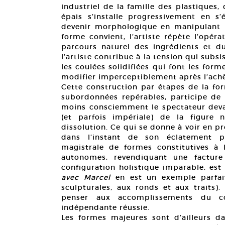
industriel de la famille des plastiques,
épais s’installe progressivement en s’é
devenir morphologique en manipulant la
forme convient, l’artiste répète l’opér
parcours naturel des ingrédients et 
l’artiste contribue à la tension qui subs
les coulées solidifiées qui font les for
modifier imperceptiblement après l’achèv
Cette construction par étapes de la for
subordonnées repérables, participe de
moins consciemment le spectateur devan
(et parfois impériale) de la figure 
dissolution. Ce qui se donne à voir en pr
dans l’instant de son éclatement po
magistrale de formes constitutives à l
autonomes, revendiquant une facture 
configuration holistique imparable, est
avec Marcel
en est un exemple parfait
sculpturales, aux ronds et aux traits
penser aux accomplissements du col
indépendante réussie.
Les formes majeures sont d’ailleurs da