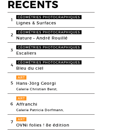
RECENTS
GÉOMÉTRIES PHOTOGRAPHIQUES
1
Lignes & Surfaces
GÉOMÉTRIES PHOTOGRAPHIQUES
2
Nature • André Rouillé
GÉOMÉTRIES PHOTOGRAPHIQUES
3
Escaliers
GÉOMÉTRIES PHOTOGRAPHIQUES
4
Bleu du ciel
ART
5
Hans-Jörg Georgi
Galerie Christian Berst,
ART
6
Affranchi
Galerie Patricia Dorfmann,
ART
7
OVNi folies ! 8e édition