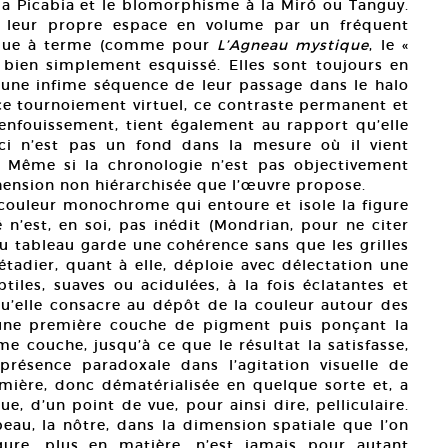
 la Picabia et le blomorphisme à la Miró ou Tanguy.
ent leur propre espace en volume par un fréquent
que à terme (comme pour
L’Agneau mystique
, le «
 bien simplement esquissé. Elles sont toujours en
 une infime séquence de leur passage dans le halo
 ce tournoiement virtuel, ce contraste permanent et
enfouissement, tient également au rapport qu’elle
-ci n’est pas un fond dans la mesure où il vient
e. Même si la chronologie n’est pas objectivement
réhension non hiérarchisée que l’œuvre propose.
couleur monochrome qui entoure et isole la figure
 n’est, en soi, pas inédit (Mondrian, pour ne citer
 du tableau garde une cohérence sans que les grilles
étadier, quant à elle, déploie avec délectation une
les, suaves ou acidulées, à la fois éclatantes et
 qu’elle consacre au dépôt de la couleur autour des
t une première couche de pigment puis ponçant la
e couche, jusqu’à ce que le résultat la satisfasse,
ésence paradoxale dans l’agitation visuelle de
lumière, donc dématérialisée en quelque sorte et, a
e, d’un point de vue, pour ainsi dire, pelliculaire.
peau, la nôtre, dans la dimension spatiale que l’on
gure, plus en matière, n’est jamais pour autant