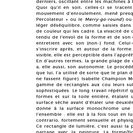
derniers, oscillant entre les machines à
Quoi qu’il en soit, celles-ci se trac
mouvement d’enroulement, mené pres
Percolateur » ou le
Merry-go-round
) ou
léger déséquilibre, comme saisies dans
de couleur qui les cadre. La vivacité de
tendu de l’envol de la forme et de son 
entretient avec son (non-) fond. Celui
s’inscrire après, et autour de la form
visible, elle est perceptible dans l’app
En d’autres termes, la grande plage de 
a, elle aussi, son autonomie. Le procédé
que lui, l’a utilisé de sorte que le plan
ne fassent figure). Isabelle Champion M
gamme de rectangles aux cou leurs subti
sophistiquées. Le long travail répétitif
formes et sur la toile entière, étalan
surface sèche avant d’étaler une deuxièm
donne à la surface monochrome une pr
l’ensemble : elle est à la fois tout en 
contrario, fortement sensuelle et physiqu
Ce rectangle de lumière, c’est aussi la 
partage avec la peinture. La forme/fi