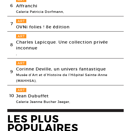
ART
6
Affranchi
Galerie Patricia Dorfmann,
ART
7
OVNi folies ! 8e édition
ART
Charles Lapicque. Une collection privée
8
inconnue
,
ART
Corinne Deville, un univers fantastique
9
Musée d’Art et d’Histoire de l’Hôpital Sainte-Anne
(MAHHSA),
ART
10
Jean Dubuffet
Galerie Jeanne Bucher Jaeger,
LES PLUS
POPULAIRES