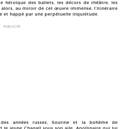
 héroïque des ballets, les décors de théâtre, les
 alors, au miroir de cet œuvre immense, l’itinéraire
énie et happé par une perpétuelle inquiétude.
PUBLICITÉ
l des années russes, Soutine et la bohème de
le jeune Chagall sous son aile, Apollinaire qui lui