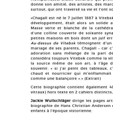
donne son amitié, des artistes, des marc
surtout, qui ont traversé sa vie et l’ont 
«Chagall est né le 7 juillet 1887 à Vitebsk
développement, était alors un solide a
Masse verte et blanche de la cathédr
d’une colline couverte de soixante syn
petites maisons en bois dont un juif er
Au-dessus de Vitebsk
témoignent d’un h
mariage de ses parents, Chagall – car c’e
adoration sans mélange de la part de F
considéra toujours Vitebsk comme la ville 
la source même de son art; à l’âge de
souvenir: « si j’ai peint des tableaux,
chaud et nourricier qui m’enflammait si
comme une balançoire ».» (Extrait)
Cette biographie contient également 4
vitraux) hors texte en 2 cahiers distinct
Jackie Wullschläger
dirige les pages art
biographie de Hans Christian Andersen e
enfants à l’époque vistorienne.