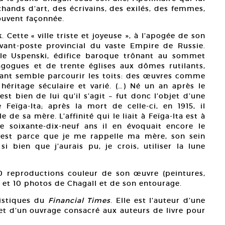
hands d’art, des écrivains, des exilés, des femmes,
souvent façonnée.
. Cette « ville triste et joyeuse », à l’apogée de son
vant-poste provincial du vaste Empire de Russie.
ale Uspenski, édifice baroque trônant au sommet
agogues et de trente églises aux dômes rutilants,
rant semble parcourir les toits: des œuvres comme
éritage séculaire et varié. (…) Né un an après le
st bien de lui qu’il s’agit – fut donc l’objet d’une
eïga-Ita; après la mort de celle-ci, en 1915, il
de sa mère. L’affinité qui le liait à Feïga-Ita est à
 soixante-dix-neuf ans il en évoquait encore le
 c’est parce que je me rappelle ma mère, son sein
 bien que j’aurais pu, je crois, utiliser la lune
0 reproductions couleur de son œuvre (peintures,
s, et 10 photos de Chagall et de son entourage.
istiques du
Financial Times
. Elle est l’auteur d’une
t d’un ouvrage consacré aux auteurs de livre pour