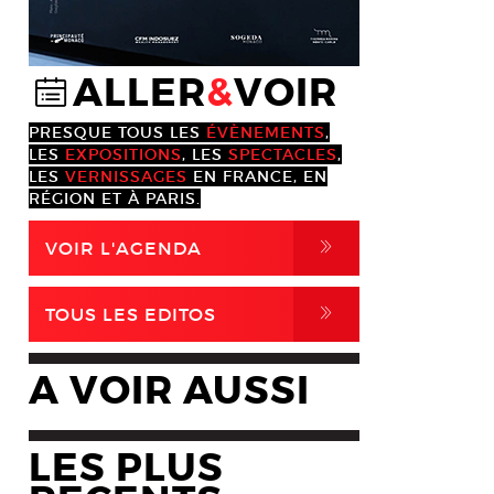
ALLER
&
VOIR
@
PRESQUE TOUS LES
ÉVÈNEMENTS
,
LES
EXPOSITIONS
, LES
SPECTACLES
,
LES
VERNISSAGES
EN FRANCE, EN
RÉGION ET À PARIS.
,
VOIR L'AGENDA
,
TOUS LES EDITOS
A VOIR AUSSI
LES PLUS