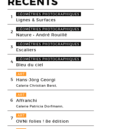
RECENTS
GÉOMÉTRIES PHOTOGRAPHIQUES
1
Lignes & Surfaces
GÉOMÉTRIES PHOTOGRAPHIQUES
2
Nature • André Rouillé
GÉOMÉTRIES PHOTOGRAPHIQUES
3
Escaliers
GÉOMÉTRIES PHOTOGRAPHIQUES
4
Bleu du ciel
ART
5
Hans-Jörg Georgi
Galerie Christian Berst,
ART
6
Affranchi
Galerie Patricia Dorfmann,
ART
7
OVNi folies ! 8e édition