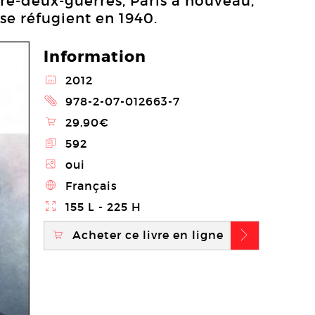
tre-deux-guerres, Paris à nouveau,
se réfugient en 1940.
Information
@
2012
2
978-2-07-012663-7
\
29,90€
E
592
Z
oui
4
Français
}
155 L - 225 H
Acheter ce livre en ligne
\
b