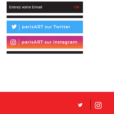
L
parisART sur Twitter
parisART sur Instagram
L