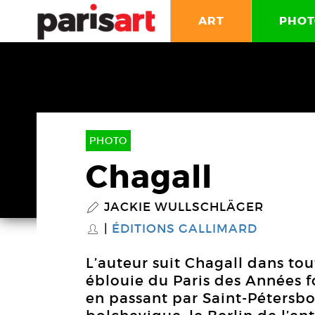
ART
PHOT
PHOTO
Chagall
JACKIE WULLSCHLÄGER
P
ÉDITIONS GALLIMARD
S
L’auteur suit Chagall dans tou
éblouie du Paris des Années fo
en passant par Saint-Pétersbo