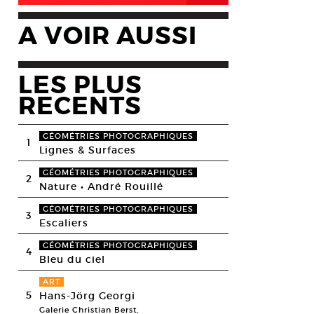
A VOIR AUSSI
LES PLUS
RECENTS
GÉOMÉTRIES PHOTOGRAPHIQUES
1
Lignes & Surfaces
GÉOMÉTRIES PHOTOGRAPHIQUES
2
Nature • André Rouillé
GÉOMÉTRIES PHOTOGRAPHIQUES
3
Escaliers
GÉOMÉTRIES PHOTOGRAPHIQUES
4
Bleu du ciel
ART
5
Hans-Jörg Georgi
Galerie Christian Berst,