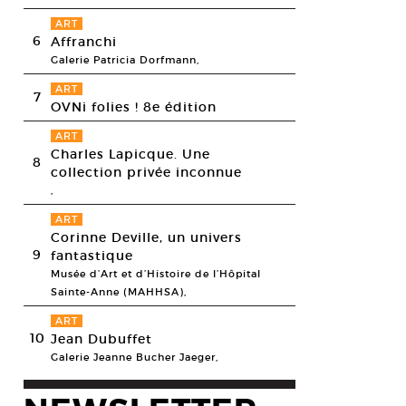
ART
6
Affranchi
Galerie Patricia Dorfmann,
ART
7
OVNi folies ! 8e édition
ART
Charles Lapicque. Une
8
collection privée inconnue
,
ART
Corinne Deville, un univers
9
fantastique
Musée d’Art et d’Histoire de l’Hôpital
Sainte-Anne (MAHHSA),
ART
10
Jean Dubuffet
Galerie Jeanne Bucher Jaeger,