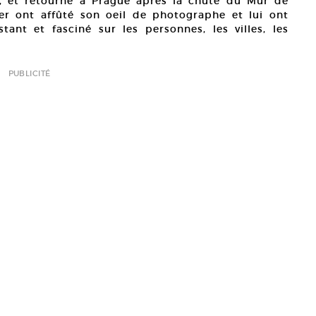
s, et retourné à Prague après la chute du Mur de
ger ont affûté son oeil de photographe et lui ont
ant et fasciné sur les personnes, les villes, les
PUBLICITÉ