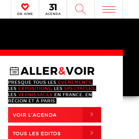
m
W
ON AIME
AGENDA
ALLER
&
VOIR
@
PRESQUE TOUS LES
ÉVÈNEMENTS
,
LES
EXPOSITIONS
, LES
SPECTACLES
,
LES
VERNISSAGES
EN FRANCE, EN
RÉGION ET À PARIS.
,
VOIR L'AGENDA
,
TOUS LES EDITOS