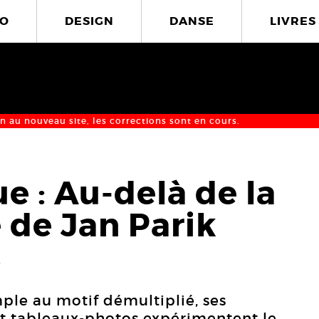
O
DESIGN
DANSE
LIVRES
n au nouveau site, les corrections sont en cours.
e : Au-delà de la
 de Jan Parik
6
mple au motif démultiplié, ses
t tableaux-photos expérimentent le