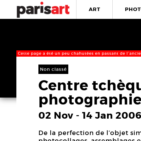
ART
PHOT
Cette page a été un peu chahutées en passant de l’ancie
Non classé
Centre tchèqu
photographie
02 Nov
-
14 Jan 200
De la perfection de l’objet si
photocollages, assemblages e