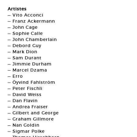
Artistes
— Vito Acconci
— Franz Ackermann
— John Cage
— Sophie Calle
— John Chamberlain
— Debord Guy
— Mark Dion
— Sam Durant
— Jimmie Durham
— Marcel Dzama
— Erro
— Öyvind Fahlström
— Peter Fischli
— David Weiss
— Dan Flavin
— Andrea Fraiser
— Gilbert and George
— Graham Gillmore
— Nan Goldin
— Sigmar Polke