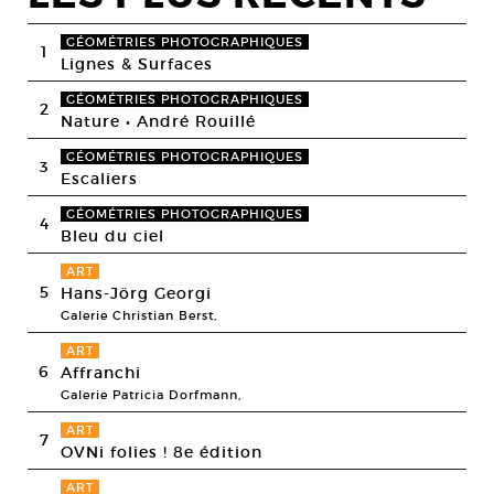
GÉOMÉTRIES PHOTOGRAPHIQUES
1
Lignes & Surfaces
GÉOMÉTRIES PHOTOGRAPHIQUES
2
Nature • André Rouillé
GÉOMÉTRIES PHOTOGRAPHIQUES
3
Escaliers
GÉOMÉTRIES PHOTOGRAPHIQUES
4
Bleu du ciel
ART
5
Hans-Jörg Georgi
Galerie Christian Berst,
ART
6
Affranchi
Galerie Patricia Dorfmann,
ART
7
OVNi folies ! 8e édition
ART