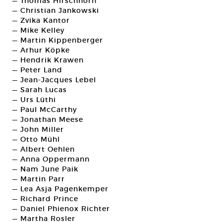
— Thomas Hirschhorn
— Christian Jankowski
— Zvika Kantor
— Mike Kelley
— Martin Kippenberger
— Arhur Köpke
— Hendrik Krawen
— Peter Land
— Jean-Jacques Lebel
— Sarah Lucas
— Urs Lüthi
— Paul McCarthy
— Jonathan Meese
— John Miller
— Otto Mühl
— Albert Oehlen
— Anna Oppermann
— Nam June Paik
— Martin Parr
— Lea Asja Pagenkemper
— Richard Prince
— Daniel Phienox Richter
— Martha Rosler