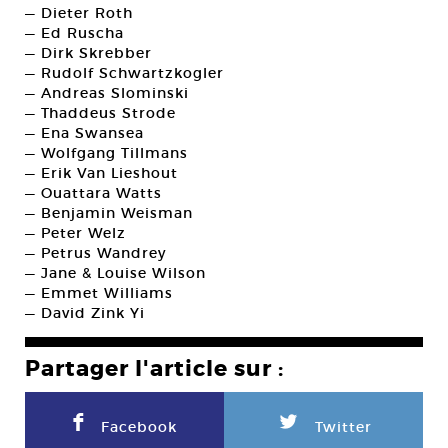
— Dieter Roth
— Ed Ruscha
— Dirk Skrebber
— Rudolf Schwartzkogler
— Andreas Slominski
— Thaddeus Strode
— Ena Swansea
— Wolfgang Tillmans
— Erik Van Lieshout
— Ouattara Watts
— Benjamin Weisman
— Peter Welz
— Petrus Wandrey
— Jane & Louise Wilson
— Emmet Williams
— David Zink Yi
Partager l'article sur :
F
L
Facebook
Twitter