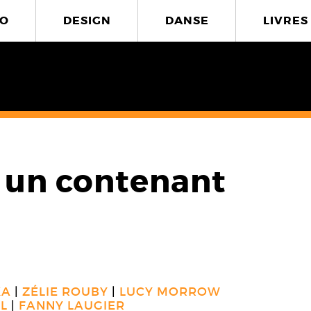
O
DESIGN
DANSE
LIVRES
s un contenant
KA
ZÉLIE ROUBY
LUCY MORROW
L
FANNY LAUGIER