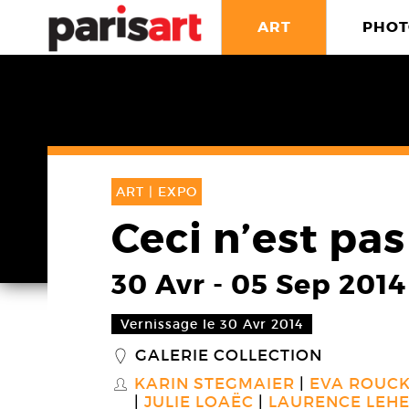
ART
PHOT
ART |
EXPO
Ceci n’est pa
30 Avr
-
05 Sep 2014
Vernissage le 30 Avr 2014
GALERIE COLLECTION
_
KARIN STEGMAIER
EVA ROUC
S
JULIE LOAËC
LAURENCE LEHE