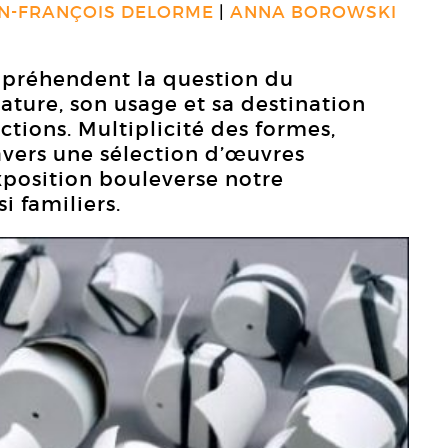
N-FRANÇOIS DELORME
ANNA BOROWSKI
appréhendent la question du
nature, son usage et sa destination
ctions. Multiplicité des formes,
avers une sélection d’œuvres
exposition bouleverse notre
i familiers.