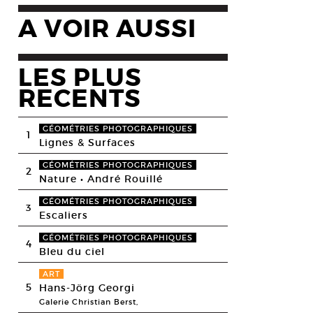
A VOIR AUSSI
LES PLUS
RECENTS
GÉOMÉTRIES PHOTOGRAPHIQUES
1
Lignes & Surfaces
GÉOMÉTRIES PHOTOGRAPHIQUES
2
Nature • André Rouillé
GÉOMÉTRIES PHOTOGRAPHIQUES
3
Escaliers
GÉOMÉTRIES PHOTOGRAPHIQUES
4
Bleu du ciel
ART
5
Hans-Jörg Georgi
Galerie Christian Berst,