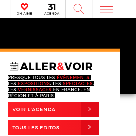
m
W
ON AIME
AGENDA
ALLER
&
VOIR
@
PRESQUE TOUS LES
ÉVÈNEMENTS
,
LES
EXPOSITIONS
, LES
SPECTACLES
,
LES
VERNISSAGES
EN FRANCE, EN
RÉGION ET À PARIS.
,
VOIR L'AGENDA
,
TOUS LES EDITOS