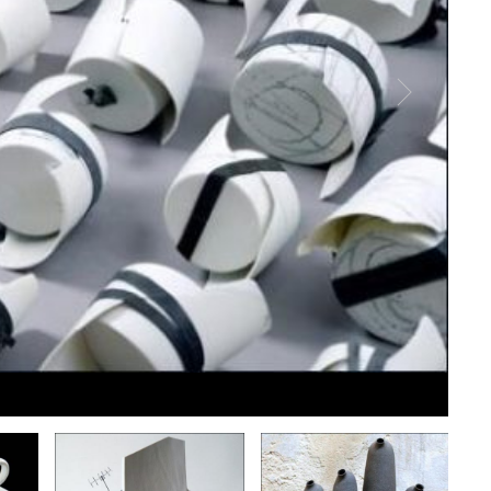
Anna 
© An