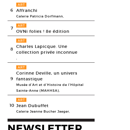
ART
6
Affranchi
Galerie Patricia Dorfmann,
ART
7
OVNi folies ! 8e édition
ART
Charles Lapicque. Une
8
collection privée inconnue
,
ART
Corinne Deville, un univers
9
fantastique
Musée d’Art et d’Histoire de l’Hôpital
Sainte-Anne (MAHHSA),
ART
10
Jean Dubuffet
Galerie Jeanne Bucher Jaeger,
Borowski, L’heure du thé, 2012. Porcelaine, moulages, peinture.
na Borowski/Photo Augustin Detienne
NEWSLETTER