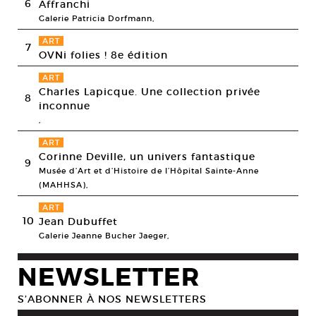
6
Affranchi
Galerie Patricia Dorfmann,
ART
7
OVNi folies ! 8e édition
ART
Charles Lapicque. Une collection privée
8
inconnue
,
ART
Corinne Deville, un univers fantastique
9
Musée d’Art et d’Histoire de l’Hôpital Sainte-Anne
(MAHHSA),
ART
10
Jean Dubuffet
Galerie Jeanne Bucher Jaeger,
NEWSLETTER
S’ABONNER À NOS NEWSLETTERS