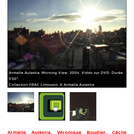
Armelle Aulestia, Morning View, 2004. Vidéo sur DVD. Durée:
5’50".
Collection FRAC Limousin, © Armelle Aulestia
Vér
ier
Col
Armelle Aulestia, Véronique Boudier, Cécile