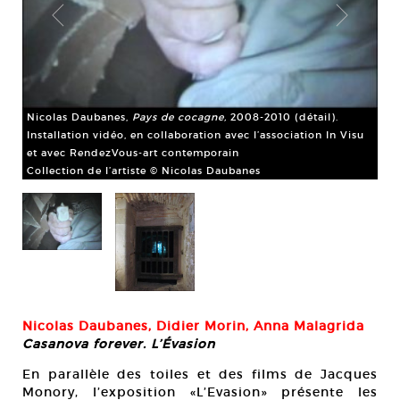
Nicolas Daubanes,
Pays de cocagne,
2008-2010 (détail).
Installation vidéo, en collaboration avec l’association In Visu
et avec RendezVous-art contemporain
Collection de l’artiste © Nicolas Daubanes
An
bou
Nicolas Daubanes, Didier Morin, Anna Malagrida
Sal
Casanova forever. L’Évasion
Col
En parallèle des toiles et des films de Jacques
Monory, l’exposition «L’Evasion» présente les