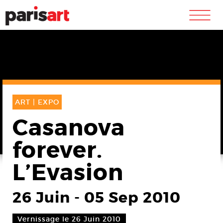
m
ART |
EXPO
Casanova
forever.
L’Evasion
26 Juin
-
05 Sep 2010
Vernissage le 26 Juin 2010