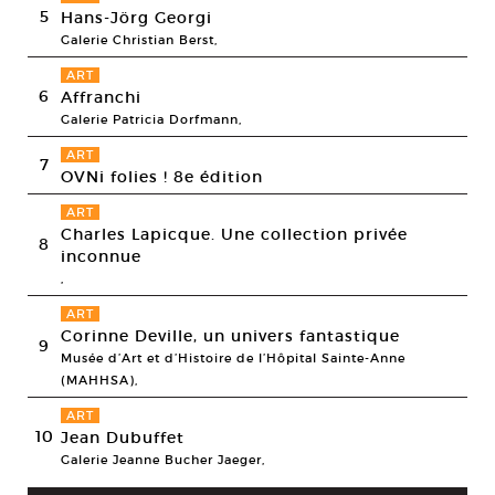
5
Hans-Jörg Georgi
Galerie Christian Berst,
ART
6
Affranchi
Galerie Patricia Dorfmann,
ART
7
OVNi folies ! 8e édition
ART
Charles Lapicque. Une collection privée
8
inconnue
,
ART
Corinne Deville, un univers fantastique
9
Musée d’Art et d’Histoire de l’Hôpital Sainte-Anne
(MAHHSA),
ART
10
Jean Dubuffet
Galerie Jeanne Bucher Jaeger,